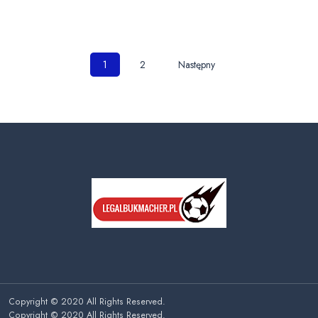
Nawigacja
1
2
Następny
po
wpisach
Copyright © 2020 All Rights Reserved.
Copyright © 2020 All Rights Reserved.