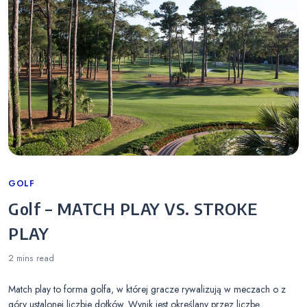
Categories
GOLF
Golf – MATCH PLAY VS. STROKE
PLAY
2 mins
read
Match play to forma golfa, w której gracze rywalizują w meczach o z
góry ustalonej liczbie dołków. Wynik jest określany przez liczbę