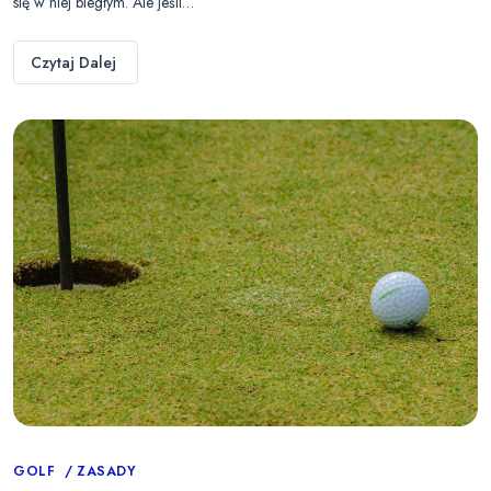
się w niej biegłym. Ale jeśli…
Czytaj Dalej
Categories
GOLF
ZASADY