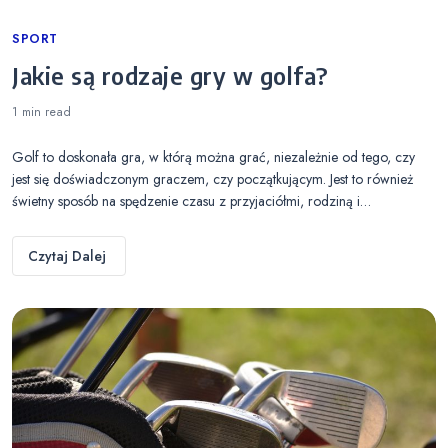
Categories
SPORT
Jakie są rodzaje gry w golfa?
1 min
read
Golf to doskonała gra, w którą można grać, niezależnie od tego, czy
jest się doświadczonym graczem, czy początkującym. Jest to również
świetny sposób na spędzenie czasu z przyjaciółmi, rodziną i…
Czytaj Dalej