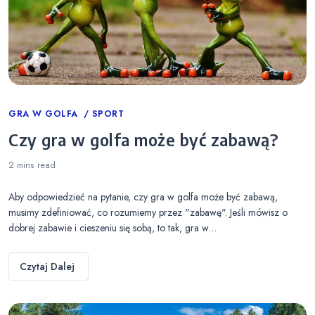
Categories
GRA W GOLFA
SPORT
Czy gra w golfa może być zabawą?
2 mins
read
Aby odpowiedzieć na pytanie, czy gra w golfa może być zabawą,
musimy zdefiniować, co rozumiemy przez "zabawę". Jeśli mówisz o
dobrej zabawie i cieszeniu się sobą, to tak, gra w…
Czytaj Dalej