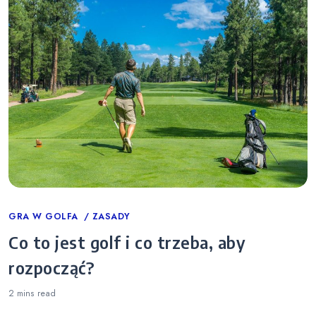
Categories
GRA W GOLFA
ZASADY
Co to jest golf i co trzeba, aby
rozpocząć?
2 mins
read