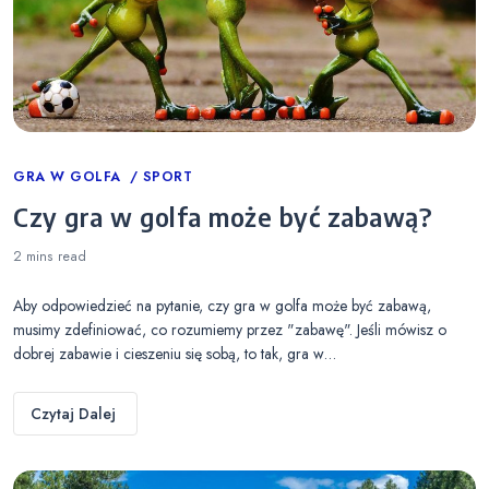
Categories
GRA W GOLFA
SPORT
Czy gra w golfa może być zabawą?
2 mins
read
Aby odpowiedzieć na pytanie, czy gra w golfa może być zabawą,
musimy zdefiniować, co rozumiemy przez "zabawę". Jeśli mówisz o
dobrej zabawie i cieszeniu się sobą, to tak, gra w…
Czytaj Dalej