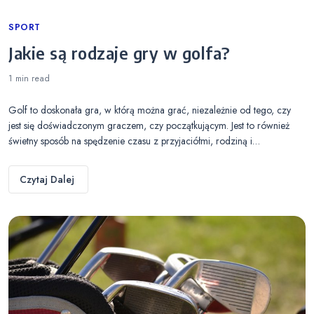
Categories
SPORT
Jakie są rodzaje gry w golfa?
1 min
read
Golf to doskonała gra, w którą można grać, niezależnie od tego, czy
jest się doświadczonym graczem, czy początkującym. Jest to również
świetny sposób na spędzenie czasu z przyjaciółmi, rodziną i…
Czytaj Dalej