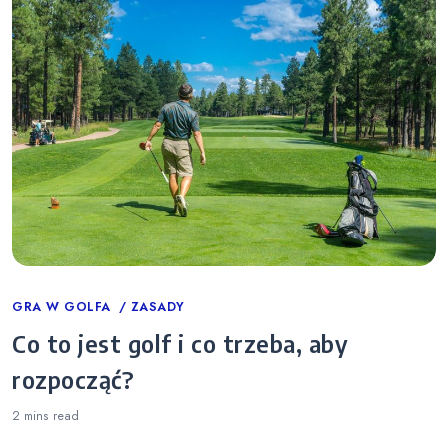
Categories
GRA W GOLFA
ZASADY
Co to jest golf i co trzeba, aby
rozpocząć?
2 mins
read