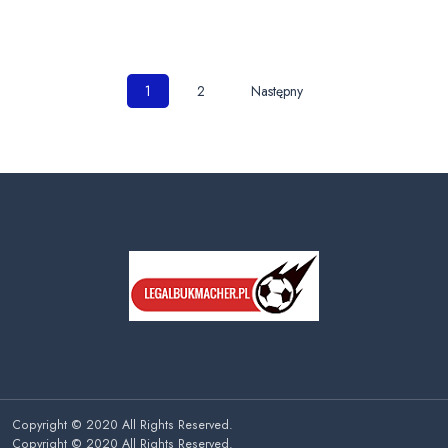
Nawigacja
1
2
Następny
po
wpisach
Copyright © 2020 All Rights Reserved.
Copyright © 2020 All Rights Reserved.