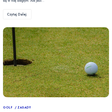
się w niej biegłym. Ale jeśli…
Czytaj Dalej
Categories
GOLF
ZASADY