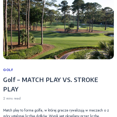
Categories
GOLF
Golf – MATCH PLAY VS. STROKE
PLAY
2 mins
read
Match play to forma golfa, w której gracze rywalizują w meczach o z
góry ustalonej liczbie dołków. Wynik jest określany przez liczbę