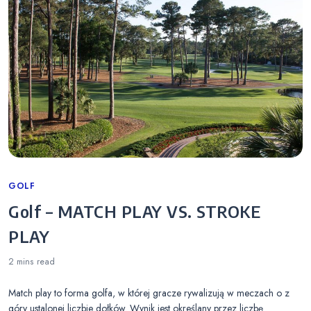
Categories
GOLF
Golf – MATCH PLAY VS. STROKE
PLAY
2 mins
read
Match play to forma golfa, w której gracze rywalizują w meczach o z
góry ustalonej liczbie dołków. Wynik jest określany przez liczbę