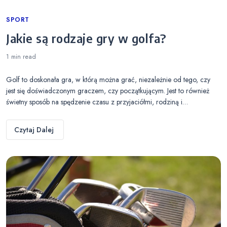
Categories
SPORT
Jakie są rodzaje gry w golfa?
1 min
read
Golf to doskonała gra, w którą można grać, niezależnie od tego, czy
jest się doświadczonym graczem, czy początkującym. Jest to również
świetny sposób na spędzenie czasu z przyjaciółmi, rodziną i…
Czytaj Dalej