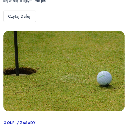
się w niej biegłym. Ale jeśli…
Czytaj Dalej
Categories
GOLF
ZASADY