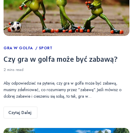
Categories
GRA W GOLFA
SPORT
Czy gra w golfa może być zabawą?
2 mins
read
Aby odpowiedzieć na pytanie, czy gra w golfa może być zabawą,
musimy zdefiniować, co rozumiemy przez "zabawę". Jeśli mówisz o
dobrej zabawie i cieszeniu się sobą, to tak, gra w…
Czytaj Dalej