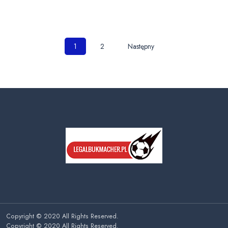
Nawigacja
1
2
Następny
po
wpisach
Copyright © 2020 All Rights Reserved.
Copyright © 2020 All Rights Reserved.