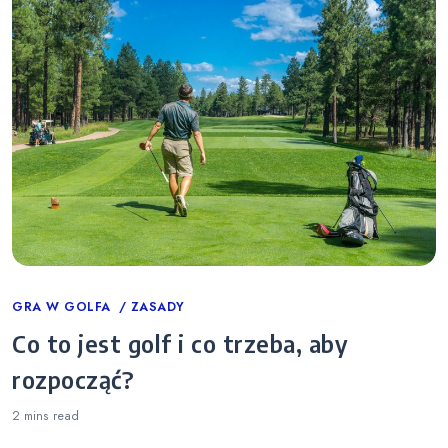
Categories
GRA W GOLFA
ZASADY
Co to jest golf i co trzeba, aby
rozpocząć?
2 mins
read