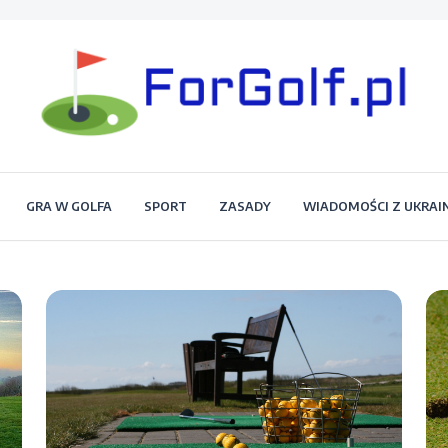
Portal dla każdego miłośnika golfa
Forgolf.pl
GRA W GOLFA
SPORT
ZASADY
WIADOMOŚCI Z UKRAI