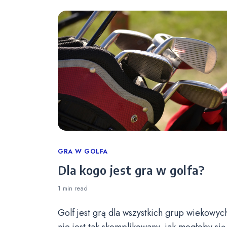
Categories
GRA W GOLFA
Dla kogo jest gra w golfa?
1 min
read
Golf jest grą dla wszystkich grup wiekowych
nie jest tak skomplikowany, jak mogłoby się