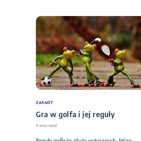
Categories
ZASADY
Gra w golfa i jej reguły
4 mins
read
Reguły golfa to zbiór wytycznych, które