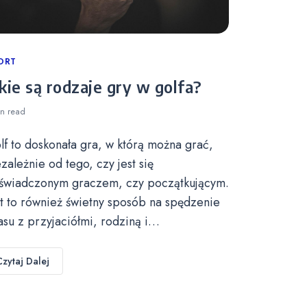
tegories
ORT
kie są rodzaje gry w golfa?
in
read
lf to doskonała gra, w którą można grać,
ezależnie od tego, czy jest się
świadczonym graczem, czy początkującym.
st to również świetny sposób na spędzenie
asu z przyjaciółmi, rodziną i…
Czytaj Dalej