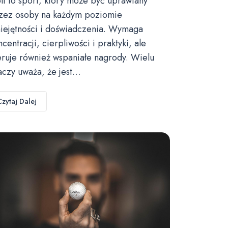
lf to sport, który może być uprawiany
zez osoby na każdym poziomie
iejętności i doświadczenia. Wymaga
ncentracji, cierpliwości i praktyki, ale
eruje również wspaniałe nagrody. Wielu
aczy uważa, że jest…
Czytaj Dalej