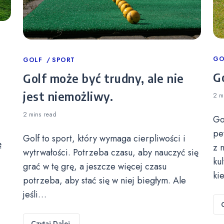
Ca
GO
Categories
GOLF
SPORT
Go
Golf może być trudny, ale nie
jest niemożliwy.
2 m
2 mins
read
Go
pe
Golf to sport, który wymaga cierpliwości i
ę
z 
wytrwałości. Potrzeba czasu, aby nauczyć się
ku
grać w tę grę, a jeszcze więcej czasu
ki
potrzeba, aby stać się w niej biegłym. Ale
jeśli…
Czytaj Dalej