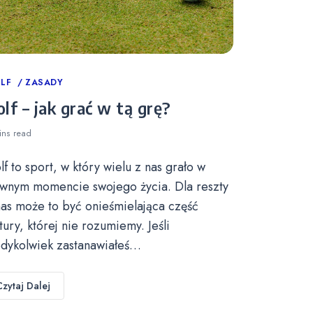
tegories
LF
ZASADY
lf – jak grać w tą grę?
ins
read
lf to sport, w który wielu z nas grało w
wnym momencie swojego życia. Dla reszty
nas może to być onieśmielająca część
ltury, której nie rozumiemy. Jeśli
edykolwiek zastanawiałeś…
Czytaj Dalej