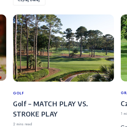
Ca
GR
Categories
GOLF
C
Golf – MATCH PLAY VS.
STROKE PLAY
1 m
2 mins
read