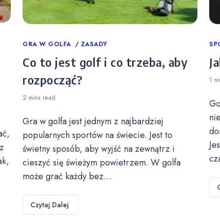
Categories
GRA W GOLFA
ZASADY
Ca
SP
Co to jest golf i co trzeba, aby
Ja
rozpocząć?
1 m
2 mins
read
Go
ni
Gra w golfa jest jednym z najbardziej
do
ać,
popularnych sportów na świecie. Jest to
Je
z
świetny sposób, aby wyjść na zewnątrz i
cz
ak,
cieszyć się świeżym powietrzem. W golfa
może grać każdy bez…
Czytaj Dalej