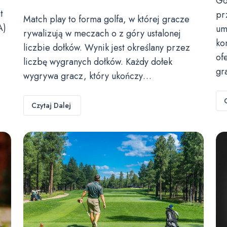
Go
t
pr
Match play to forma golfa, w której gracze
A)
um
rywalizują w meczach o z góry ustalonej
ko
liczbie dołków. Wynik jest określany przez
of
liczbę wygranych dołków. Każdy dołek
gr
wygrywa gracz, który ukończy…
Czytaj Dalej