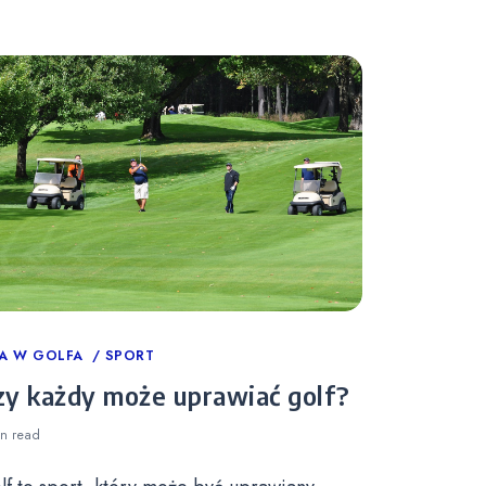
tegories
A W GOLFA
SPORT
zy każdy może uprawiać golf?
in
read