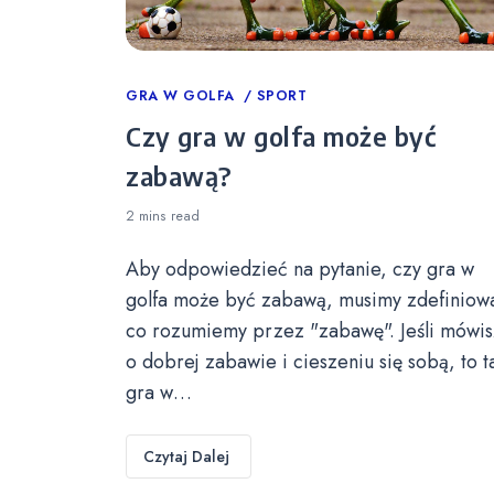
Categories
GRA W GOLFA
SPORT
Czy gra w golfa może być
zabawą?
2 mins
read
Aby odpowiedzieć na pytanie, czy gra w
golfa może być zabawą, musimy zdefiniow
co rozumiemy przez "zabawę". Jeśli mówis
o dobrej zabawie i cieszeniu się sobą, to t
gra w…
Czytaj Dalej