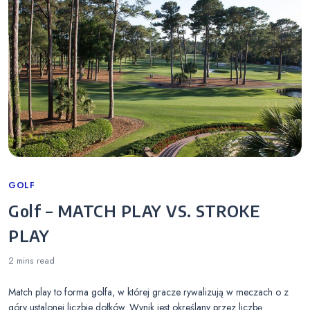
Categories
GOLF
Golf – MATCH PLAY VS. STROKE
PLAY
2 mins
read
Match play to forma golfa, w której gracze rywalizują w meczach o z
góry ustalonej liczbie dołków. Wynik jest określany przez liczbę