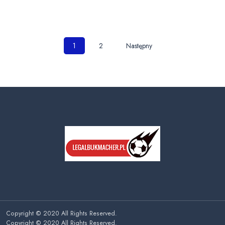
Nawigacja
1
2
Następny
po
wpisach
Copyright © 2020 All Rights Reserved.
Copyright © 2020 All Rights Reserved.