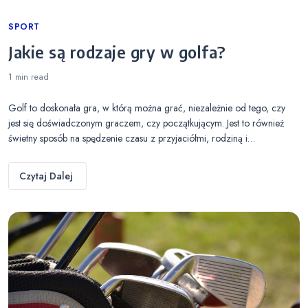
Categories
SPORT
Jakie są rodzaje gry w golfa?
1 min
read
Golf to doskonała gra, w którą można grać, niezależnie od tego, czy
jest się doświadczonym graczem, czy początkującym. Jest to również
świetny sposób na spędzenie czasu z przyjaciółmi, rodziną i…
Czytaj Dalej