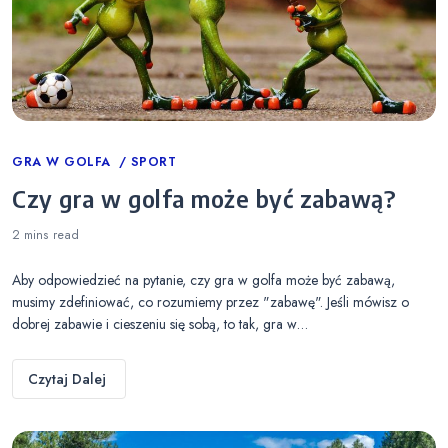
Categories
GRA W GOLFA
SPORT
Czy gra w golfa może być zabawą?
2 mins
read
Aby odpowiedzieć na pytanie, czy gra w golfa może być zabawą,
musimy zdefiniować, co rozumiemy przez "zabawę". Jeśli mówisz o
dobrej zabawie i cieszeniu się sobą, to tak, gra w…
Czytaj Dalej