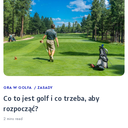
Categories
GRA W GOLFA
ZASADY
Co to jest golf i co trzeba, aby
rozpocząć?
2 mins
read