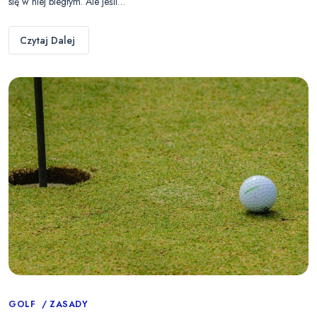
się w niej biegłym. Ale jeśli…
Czytaj Dalej
Categories
GOLF
ZASADY