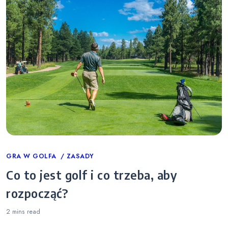
Categories
GRA W GOLFA
ZASADY
Co to jest golf i co trzeba, aby
rozpocząć?
2 mins
read