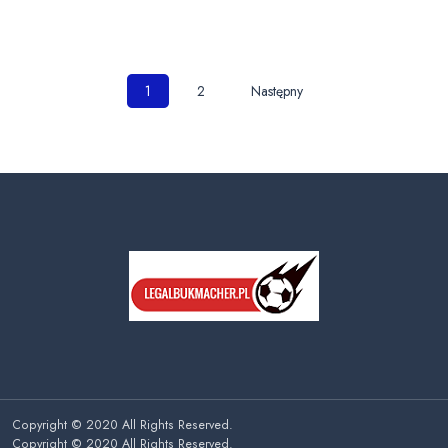
Nawigacja
1
2
Następny
po
wpisach
Copyright © 2020 All Rights Reserved.
Copyright © 2020 All Rights Reserved.