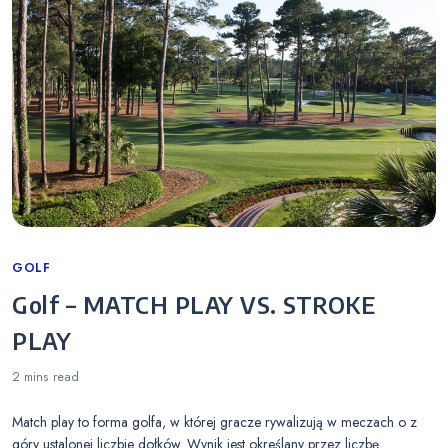
Categories
GOLF
Golf – MATCH PLAY VS. STROKE
PLAY
2 mins
read
Match play to forma golfa, w której gracze rywalizują w meczach o z
góry ustalonej liczbie dołków. Wynik jest określany przez liczbę