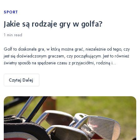
Categories
SPORT
Jakie są rodzaje gry w golfa?
1 min
read
Golf to doskonała gra, w którą można grać, niezależnie od tego, czy
jest się doświadczonym graczem, czy początkującym. Jest to również
świetny sposób na spędzenie czasu z przyjaciółmi, rodziną i…
Czytaj Dalej