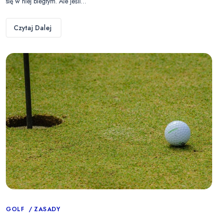
się w niej biegłym. Ale jeśli…
Czytaj Dalej
Categories
GOLF
ZASADY