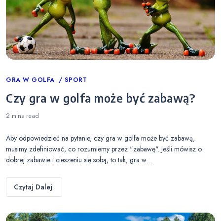
Categories
GRA W GOLFA
SPORT
Czy gra w golfa może być zabawą?
2 mins
read
Aby odpowiedzieć na pytanie, czy gra w golfa może być zabawą,
musimy zdefiniować, co rozumiemy przez "zabawę". Jeśli mówisz o
dobrej zabawie i cieszeniu się sobą, to tak, gra w…
Czytaj Dalej