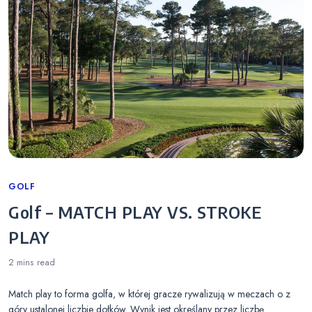
Categories
GOLF
Golf – MATCH PLAY VS. STROKE
PLAY
2 mins
read
Match play to forma golfa, w której gracze rywalizują w meczach o z
góry ustalonej liczbie dołków. Wynik jest określany przez liczbę