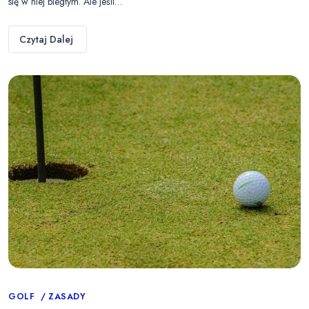
się w niej biegłym. Ale jeśli…
Czytaj Dalej
Categories
GOLF
ZASADY