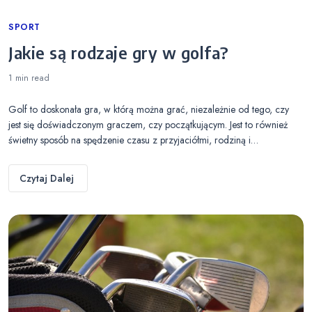
Categories
SPORT
Jakie są rodzaje gry w golfa?
1 min
read
Golf to doskonała gra, w którą można grać, niezależnie od tego, czy
jest się doświadczonym graczem, czy początkującym. Jest to również
świetny sposób na spędzenie czasu z przyjaciółmi, rodziną i…
Czytaj Dalej