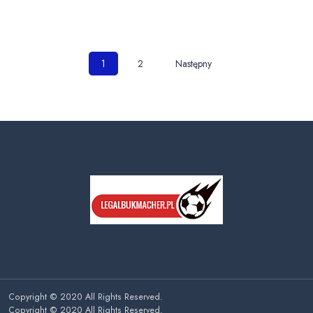
Nawigacja
1
2
Następny
po
wpisach
Copyright © 2020 All Rights Reserved.
Copyright © 2020 All Rights Reserved.