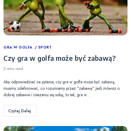
Categories
GRA W GOLFA
SPORT
Czy gra w golfa może być zabawą?
2 mins
read
Aby odpowiedzieć na pytanie, czy gra w golfa może być zabawą,
musimy zdefiniować, co rozumiemy przez "zabawę". Jeśli mówisz o
dobrej zabawie i cieszeniu się sobą, to tak, gra w…
Czytaj Dalej