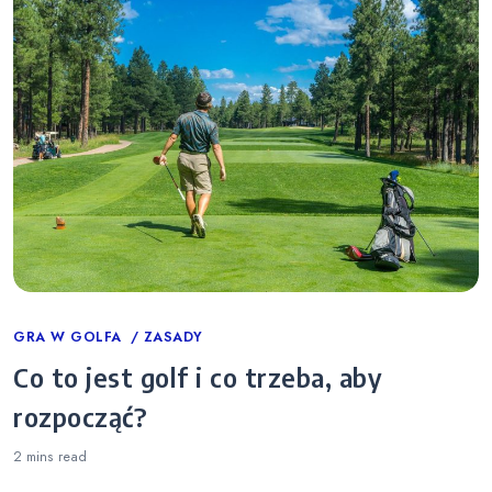
Categories
GRA W GOLFA
ZASADY
Co to jest golf i co trzeba, aby
rozpocząć?
2 mins
read