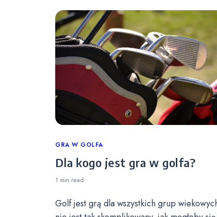
Categories
GRA W GOLFA
Dla kogo jest gra w golfa?
1 min
read
Golf jest grą dla wszystkich grup wiekowych
nie jest tak skomplikowany, jak mogłoby się