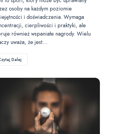
lf to sport, który może być uprawiany
zez osoby na każdym poziomie
iejętności i doświadczenia. Wymaga
ncentracji, cierpliwości i praktyki, ale
eruje również wspaniałe nagrody. Wielu
aczy uważa, że jest…
Czytaj Dalej