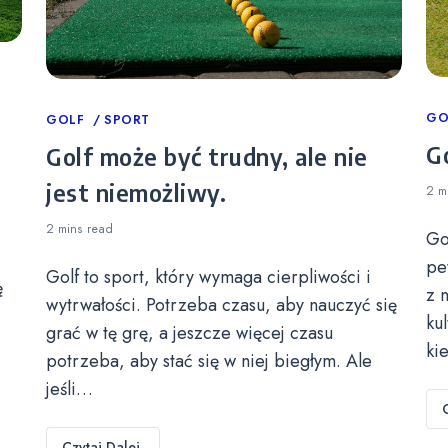
Ca
GO
Categories
GOLF
SPORT
Go
Golf może być trudny, ale nie
jest niemożliwy.
2 m
2 mins
read
Go
pe
Golf to sport, który wymaga cierpliwości i
ę
z 
wytrwałości. Potrzeba czasu, aby nauczyć się
ku
grać w tę grę, a jeszcze więcej czasu
ki
potrzeba, aby stać się w niej biegłym. Ale
jeśli…
Czytaj Dalej