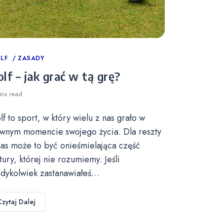
tegories
LF
ZASADY
lf – jak grać w tą grę?
ins
read
lf to sport, w który wielu z nas grało w
wnym momencie swojego życia. Dla reszty
nas może to być onieśmielająca część
ltury, której nie rozumiemy. Jeśli
edykolwiek zastanawiałeś…
Czytaj Dalej