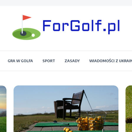
Portal dla każdego miłośnika golfa
Forgolf.pl
GRA W GOLFA
SPORT
ZASADY
WIADOMOŚCI Z UKRAI