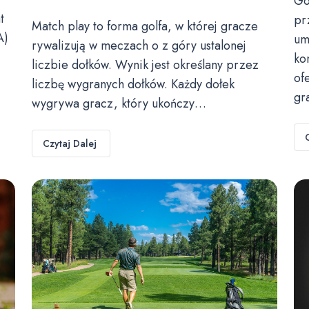
Go
t
pr
Match play to forma golfa, w której gracze
A)
um
rywalizują w meczach o z góry ustalonej
ko
liczbie dołków. Wynik jest określany przez
of
liczbę wygranych dołków. Każdy dołek
gr
wygrywa gracz, który ukończy…
Czytaj Dalej