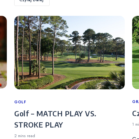
Ca
GR
Categories
GOLF
C
Golf – MATCH PLAY VS.
STROKE PLAY
1 m
2 mins
read