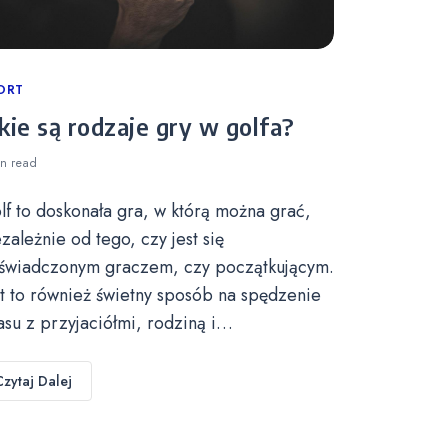
tegories
ORT
kie są rodzaje gry w golfa?
in
read
lf to doskonała gra, w którą można grać,
ezależnie od tego, czy jest się
świadczonym graczem, czy początkującym.
st to również świetny sposób na spędzenie
asu z przyjaciółmi, rodziną i…
Czytaj Dalej