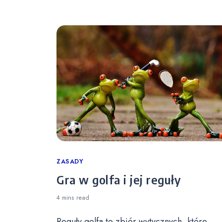
Categories
ZASADY
Gra w golfa i jej reguły
4 mins
read
Reguły golfa to zbiór wytycznych, które