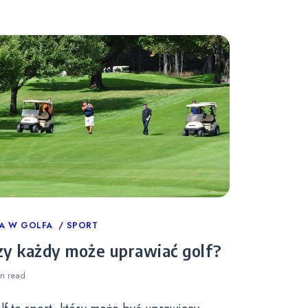
tegories
A W GOLFA
SPORT
zy każdy może uprawiać golf?
in
read