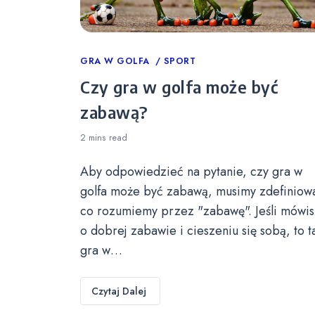
Categories
GRA W GOLFA
SPORT
Czy gra w golfa może być
zabawą?
2 mins
read
Aby odpowiedzieć na pytanie, czy gra w
golfa może być zabawą, musimy zdefiniow
co rozumiemy przez "zabawę". Jeśli mówis
o dobrej zabawie i cieszeniu się sobą, to t
gra w…
Czytaj Dalej