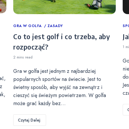
Categories
GRA W GOLFA
ZASADY
Ca
SP
Co to jest golf i co trzeba, aby
Ja
rozpocząć?
1 m
2 mins
read
Go
ni
Gra w golfa jest jednym z najbardziej
do
ać,
popularnych sportów na świecie. Jest to
Je
z
świetny sposób, aby wyjść na zewnątrz i
cz
ak,
cieszyć się świeżym powietrzem. W golfa
może grać każdy bez…
Czytaj Dalej