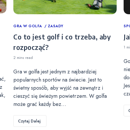
Categories
GRA W GOLFA
ZASADY
Ca
SP
Co to jest golf i co trzeba, aby
Ja
rozpocząć?
1 m
2 mins
read
Go
ni
Gra w golfa jest jednym z najbardziej
do
ać,
popularnych sportów na świecie. Jest to
Je
z
świetny sposób, aby wyjść na zewnątrz i
cz
ak,
cieszyć się świeżym powietrzem. W golfa
może grać każdy bez…
Czytaj Dalej