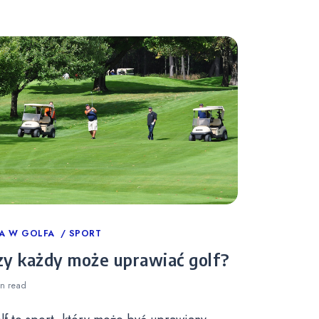
tegories
A W GOLFA
SPORT
zy każdy może uprawiać golf?
in
read