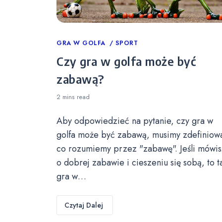
Categories
GRA W GOLFA
SPORT
Czy gra w golfa może być
zabawą?
2 mins
read
Aby odpowiedzieć na pytanie, czy gra w
golfa może być zabawą, musimy zdefiniow
co rozumiemy przez "zabawę". Jeśli mówis
o dobrej zabawie i cieszeniu się sobą, to t
gra w…
Czytaj Dalej