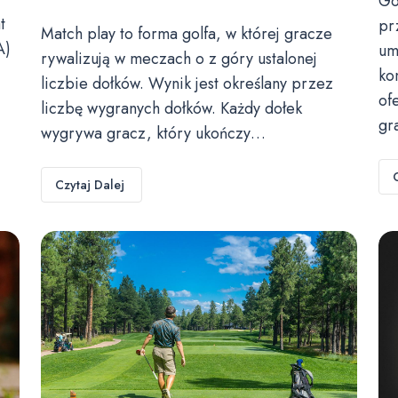
Go
t
pr
Match play to forma golfa, w której gracze
A)
um
rywalizują w meczach o z góry ustalonej
ko
liczbie dołków. Wynik jest określany przez
of
liczbę wygranych dołków. Każdy dołek
gr
wygrywa gracz, który ukończy…
Czytaj Dalej