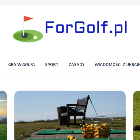
Portal dla każdego miłośnika golfa
Forgolf.pl
GRA W GOLFA
SPORT
ZASADY
WIADOMOŚCI Z UKRAI