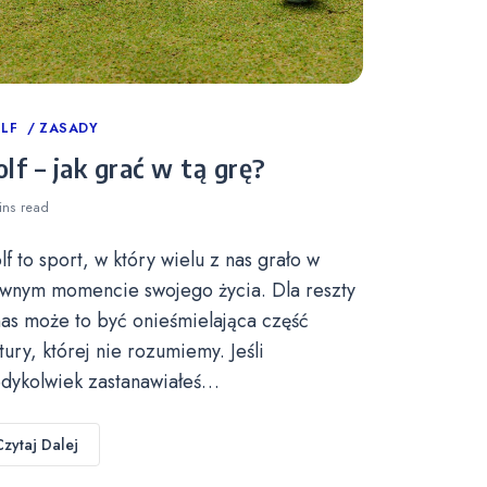
tegories
LF
ZASADY
lf – jak grać w tą grę?
ins
read
lf to sport, w który wielu z nas grało w
wnym momencie swojego życia. Dla reszty
nas może to być onieśmielająca część
ltury, której nie rozumiemy. Jeśli
edykolwiek zastanawiałeś…
Czytaj Dalej