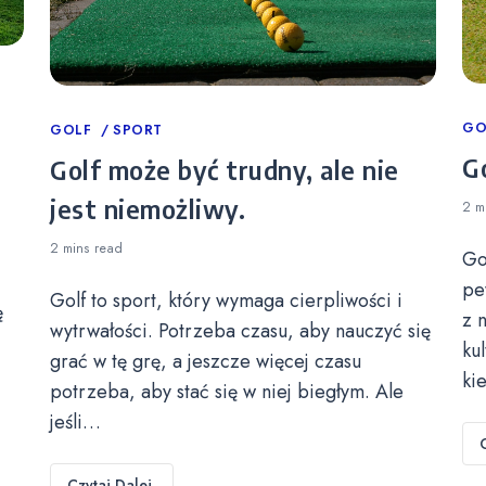
Ca
GO
Categories
GOLF
SPORT
Go
Golf może być trudny, ale nie
jest niemożliwy.
2 m
2 mins
read
Go
pe
Golf to sport, który wymaga cierpliwości i
ę
z 
wytrwałości. Potrzeba czasu, aby nauczyć się
ku
grać w tę grę, a jeszcze więcej czasu
ki
potrzeba, aby stać się w niej biegłym. Ale
jeśli…
Czytaj Dalej