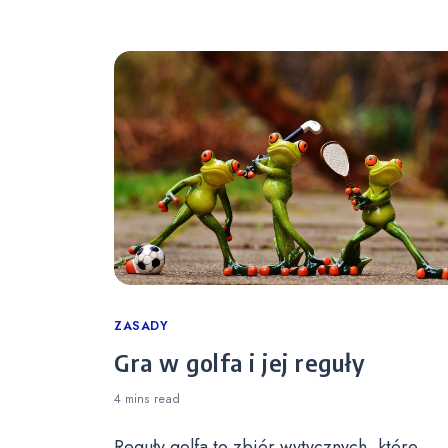
Categories
ZASADY
Gra w golfa i jej reguły
4 mins
read
Reguły golfa to zbiór wytycznych, które