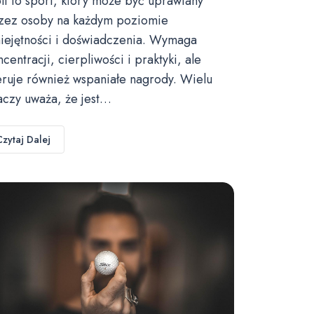
lf to sport, który może być uprawiany
zez osoby na każdym poziomie
iejętności i doświadczenia. Wymaga
ncentracji, cierpliwości i praktyki, ale
eruje również wspaniałe nagrody. Wielu
aczy uważa, że jest…
Czytaj Dalej