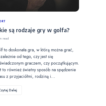
tegories
ORT
kie są rodzaje gry w golfa?
in
read
lf to doskonała gra, w którą można grać,
ezależnie od tego, czy jest się
świadczonym graczem, czy początkującym.
st to również świetny sposób na spędzenie
asu z przyjaciółmi, rodziną i…
Czytaj Dalej