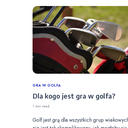
Categories
GRA W GOLFA
Dla kogo jest gra w golfa?
1 min
read
Golf jest grą dla wszystkich grup wiekowych
nie jest tak skomplikowany, jak mogłoby się