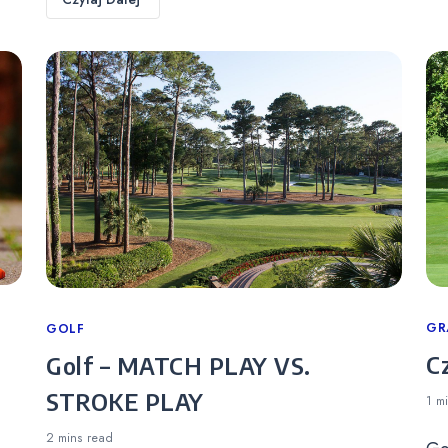
Ca
GR
Categories
GOLF
C
Golf – MATCH PLAY VS.
STROKE PLAY
1 m
2 mins
read