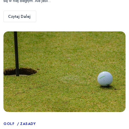
się w niej biegłym. Ale jeśli…
Czytaj Dalej
Categories
GOLF
ZASADY