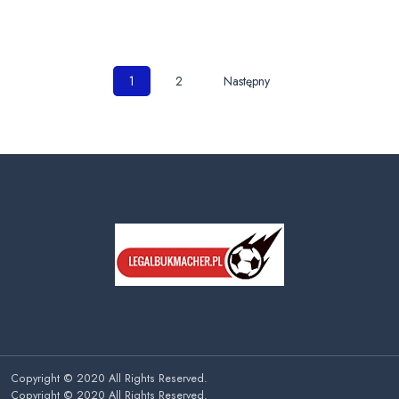
Nawigacja
1
2
Następny
po
wpisach
Copyright © 2020 All Rights Reserved.
Copyright © 2020 All Rights Reserved.