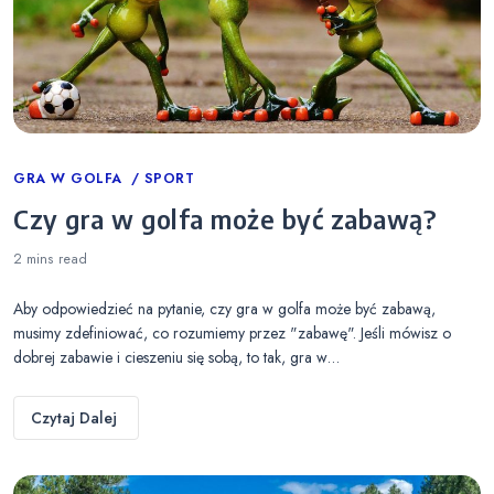
Categories
GRA W GOLFA
SPORT
Czy gra w golfa może być zabawą?
2 mins
read
Aby odpowiedzieć na pytanie, czy gra w golfa może być zabawą,
musimy zdefiniować, co rozumiemy przez "zabawę". Jeśli mówisz o
dobrej zabawie i cieszeniu się sobą, to tak, gra w…
Czytaj Dalej