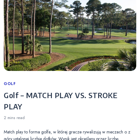
Categories
GOLF
Golf – MATCH PLAY VS. STROKE
PLAY
2 mins
read
Match play to forma golfa, w której gracze rywalizują w meczach o z
góry ustalonej liczbie dołków. Wynik jest określany przez liczbę