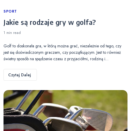
Categories
SPORT
Jakie są rodzaje gry w golfa?
1 min
read
Golf to doskonała gra, w którą można grać, niezależnie od tego, czy
jest się doświadczonym graczem, czy początkującym. Jest to również
świetny sposób na spędzenie czasu z przyjaciółmi, rodziną i…
Czytaj Dalej