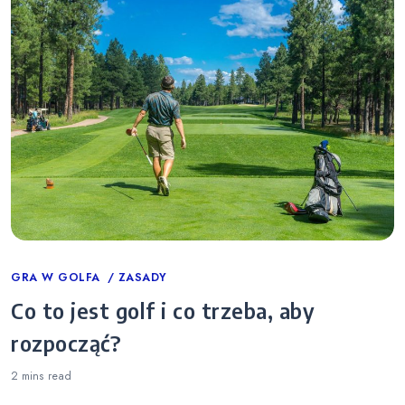
Categories
GRA W GOLFA
ZASADY
Co to jest golf i co trzeba, aby
rozpocząć?
2 mins
read