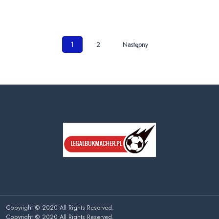
Nawigacja
1
2
Następny
po
wpisach
Copyright © 2020 All Rights Reserved.
Copyright © 2020 All Rights Reserved.