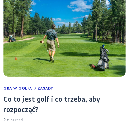
Categories
GRA W GOLFA
ZASADY
Co to jest golf i co trzeba, aby
rozpocząć?
2 mins
read