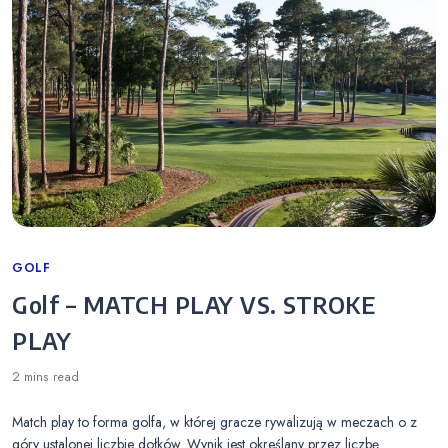
Categories
GOLF
Golf – MATCH PLAY VS. STROKE
PLAY
2 mins
read
Match play to forma golfa, w której gracze rywalizują w meczach o z
góry ustalonej liczbie dołków. Wynik jest określany przez liczbę