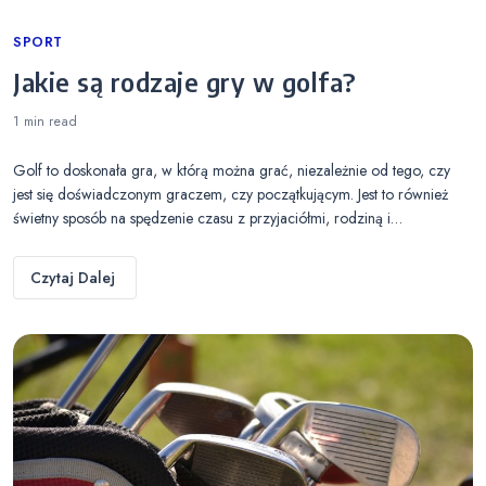
Categories
SPORT
Jakie są rodzaje gry w golfa?
1 min
read
Golf to doskonała gra, w którą można grać, niezależnie od tego, czy
jest się doświadczonym graczem, czy początkującym. Jest to również
świetny sposób na spędzenie czasu z przyjaciółmi, rodziną i…
Czytaj Dalej