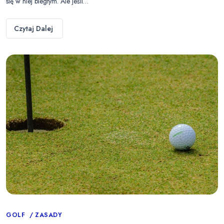
się w niej biegłym. Ale jeśli…
Czytaj Dalej
Categories
GOLF
ZASADY