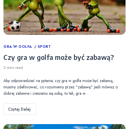
Categories
GRA W GOLFA
SPORT
Czy gra w golfa może być zabawą?
2 mins
read
Aby odpowiedzieć na pytanie, czy gra w golfa może być zabawą,
musimy zdefiniować, co rozumiemy przez "zabawę". Jeśli mówisz o
dobrej zabawie i cieszeniu się sobą, to tak, gra w…
Czytaj Dalej