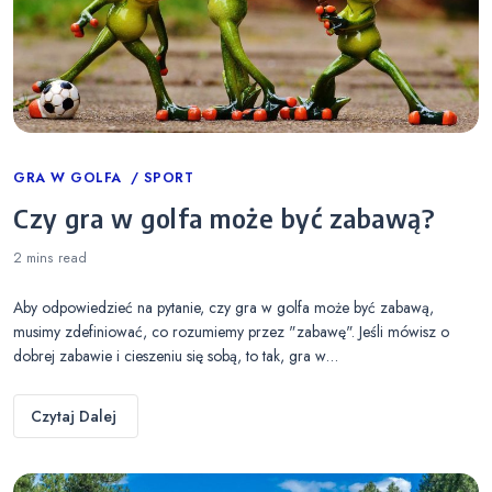
Categories
GRA W GOLFA
SPORT
Czy gra w golfa może być zabawą?
2 mins
read
Aby odpowiedzieć na pytanie, czy gra w golfa może być zabawą,
musimy zdefiniować, co rozumiemy przez "zabawę". Jeśli mówisz o
dobrej zabawie i cieszeniu się sobą, to tak, gra w…
Czytaj Dalej