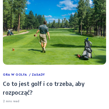
Categories
GRA W GOLFA
ZASADY
Co to jest golf i co trzeba, aby
rozpocząć?
2 mins
read