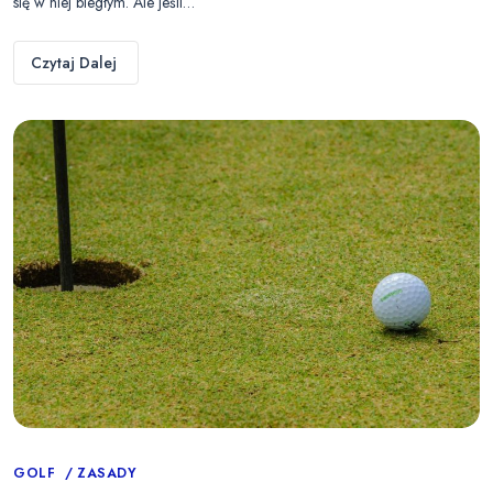
się w niej biegłym. Ale jeśli…
Czytaj Dalej
Categories
GOLF
ZASADY