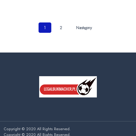
Nawigacja
1
2
Następny
po
wpisach
Copyright © 2020 All Rights Reserved.
Copyright © 2020 All Rights Reserved.