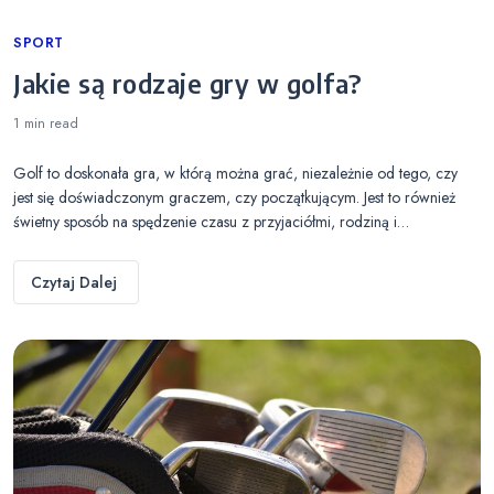
Categories
SPORT
Jakie są rodzaje gry w golfa?
1 min
read
Golf to doskonała gra, w którą można grać, niezależnie od tego, czy
jest się doświadczonym graczem, czy początkującym. Jest to również
świetny sposób na spędzenie czasu z przyjaciółmi, rodziną i…
Czytaj Dalej