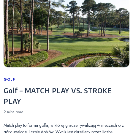
Categories
GOLF
Golf – MATCH PLAY VS. STROKE
PLAY
2 mins
read
Match play to forma golfa, w której gracze rywalizują w meczach o z
góry ustalonej liczbie dołków. Wynik jest określany przez liczbę