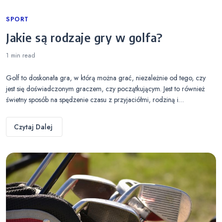
Categories
SPORT
Jakie są rodzaje gry w golfa?
1 min
read
Golf to doskonała gra, w którą można grać, niezależnie od tego, czy
jest się doświadczonym graczem, czy początkującym. Jest to również
świetny sposób na spędzenie czasu z przyjaciółmi, rodziną i…
Czytaj Dalej