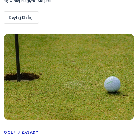
się w niej biegłym. Ale jeśli…
Czytaj Dalej
Categories
GOLF
ZASADY