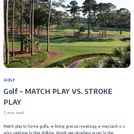
Categories
GOLF
Golf – MATCH PLAY VS. STROKE
PLAY
2 mins
read
Match play to forma golfa, w której gracze rywalizują w meczach o z
góry ustalonej liczbie dołków. Wynik jest określany przez liczbę