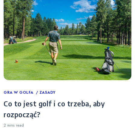
Categories
GRA W GOLFA
ZASADY
Co to jest golf i co trzeba, aby
rozpocząć?
2 mins
read