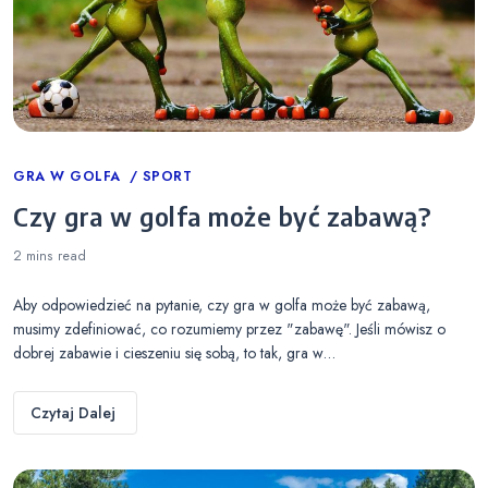
Categories
GRA W GOLFA
SPORT
Czy gra w golfa może być zabawą?
2 mins
read
Aby odpowiedzieć na pytanie, czy gra w golfa może być zabawą,
musimy zdefiniować, co rozumiemy przez "zabawę". Jeśli mówisz o
dobrej zabawie i cieszeniu się sobą, to tak, gra w…
Czytaj Dalej