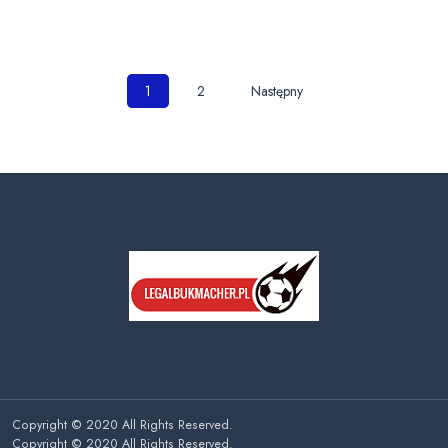
Nawigacja
1
2
Następny
po
wpisach
Copyright © 2020 All Rights Reserved.
Copyright © 2020 All Rights Reserved.