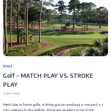
Categories
GOLF
Golf – MATCH PLAY VS. STROKE
PLAY
2 mins
read
Match play to forma golfa, w której gracze rywalizują w meczach o z
góry ustalonej liczbie dołków. Wynik jest określany przez liczbę