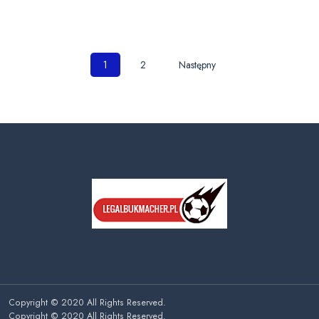
Nawigacja
1
2
Następny
po
wpisach
Copyright © 2020 All Rights Reserved.
Copyright © 2020 All Rights Reserved.