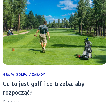
Categories
GRA W GOLFA
ZASADY
Co to jest golf i co trzeba, aby
rozpocząć?
2 mins
read