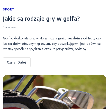
Categories
SPORT
Jakie są rodzaje gry w golfa?
1 min
read
Golf to doskonała gra, w którą można grać, niezależnie od tego, czy
jest się doświadczonym graczem, czy początkującym. Jest to również
świetny sposób na spędzenie czasu z przyjaciółmi, rodziną i…
Czytaj Dalej