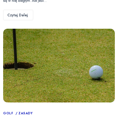
się w niej biegłym. Ale jeśli…
Czytaj Dalej
Categories
GOLF
ZASADY