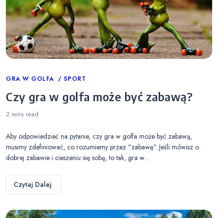
Categories
GRA W GOLFA
SPORT
Czy gra w golfa może być zabawą?
2 mins
read
Aby odpowiedzieć na pytanie, czy gra w golfa może być zabawą,
musimy zdefiniować, co rozumiemy przez "zabawę". Jeśli mówisz o
dobrej zabawie i cieszeniu się sobą, to tak, gra w…
Czytaj Dalej