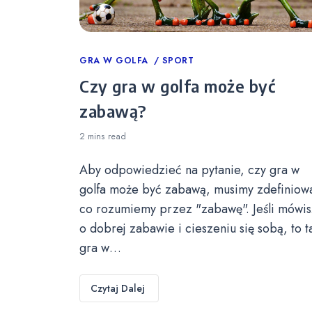
Categories
GRA W GOLFA
SPORT
Czy gra w golfa może być
zabawą?
2 mins
read
Aby odpowiedzieć na pytanie, czy gra w
golfa może być zabawą, musimy zdefiniow
co rozumiemy przez "zabawę". Jeśli mówis
o dobrej zabawie i cieszeniu się sobą, to t
gra w…
Czytaj Dalej