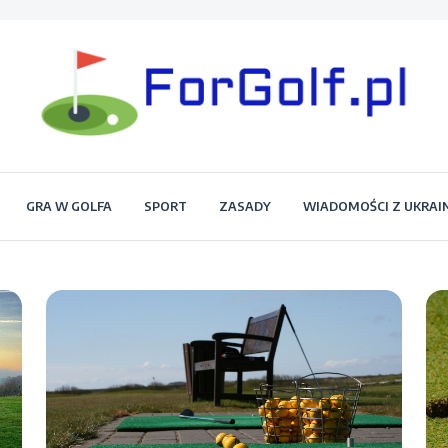
Portal dla każdego miłośnika golfa
Forgolf.pl
GRA W GOLFA
SPORT
ZASADY
WIADOMOŚCI Z UKRAI