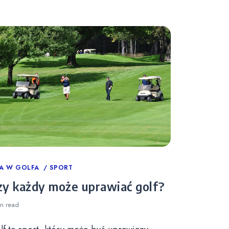
tegories
A W GOLFA
SPORT
zy każdy może uprawiać golf?
in
read