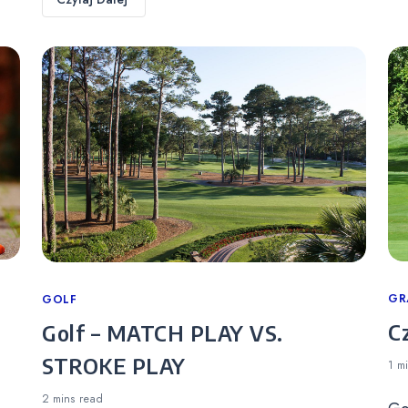
Ca
GR
Categories
GOLF
C
Golf – MATCH PLAY VS.
STROKE PLAY
1 m
2 mins
read