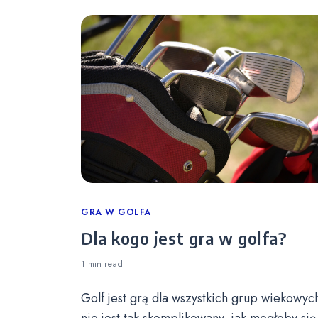
Categories
GRA W GOLFA
Dla kogo jest gra w golfa?
1 min
read
Golf jest grą dla wszystkich grup wiekowych
nie jest tak skomplikowany, jak mogłoby się