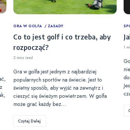
Categories
GRA W GOLFA
ZASADY
Ca
SP
Co to jest golf i co trzeba, aby
Ja
rozpocząć?
1 m
2 mins
read
Go
ni
Gra w golfa jest jednym z najbardziej
do
ać,
popularnych sportów na świecie. Jest to
Je
z
świetny sposób, aby wyjść na zewnątrz i
cz
ak,
cieszyć się świeżym powietrzem. W golfa
może grać każdy bez…
Czytaj Dalej