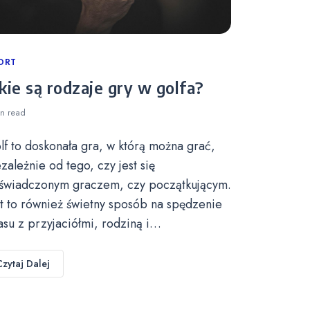
tegories
ORT
kie są rodzaje gry w golfa?
in
read
lf to doskonała gra, w którą można grać,
ezależnie od tego, czy jest się
świadczonym graczem, czy początkującym.
st to również świetny sposób na spędzenie
asu z przyjaciółmi, rodziną i…
Czytaj Dalej