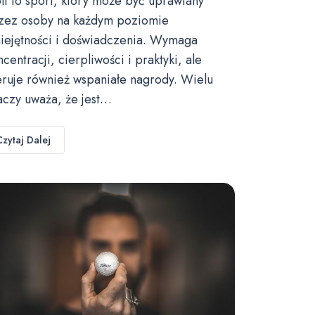
lf to sport, który może być uprawiany
zez osoby na każdym poziomie
iejętności i doświadczenia. Wymaga
ncentracji, cierpliwości i praktyki, ale
eruje również wspaniałe nagrody. Wielu
aczy uważa, że jest…
Czytaj Dalej