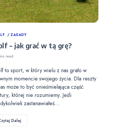
tegories
LF
ZASADY
lf – jak grać w tą grę?
ins
read
lf to sport, w który wielu z nas grało w
wnym momencie swojego życia. Dla reszty
nas może to być onieśmielająca część
ltury, której nie rozumiemy. Jeśli
edykolwiek zastanawiałeś…
Czytaj Dalej