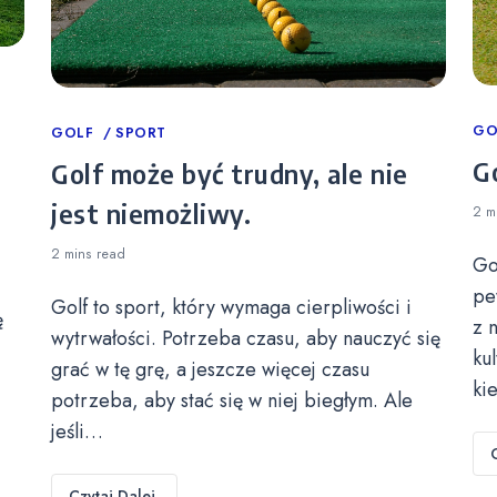
Ca
GO
Categories
GOLF
SPORT
Go
Golf może być trudny, ale nie
jest niemożliwy.
2 m
2 mins
read
Go
pe
Golf to sport, który wymaga cierpliwości i
ę
z 
wytrwałości. Potrzeba czasu, aby nauczyć się
ku
grać w tę grę, a jeszcze więcej czasu
ki
potrzeba, aby stać się w niej biegłym. Ale
jeśli…
Czytaj Dalej