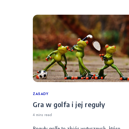
Categories
ZASADY
Gra w golfa i jej reguły
4 mins
read
Reguły golfa to zbiór wytycznych, które