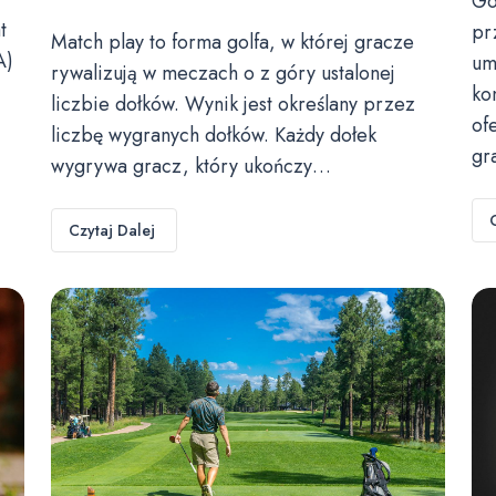
Go
t
pr
Match play to forma golfa, w której gracze
A)
um
rywalizują w meczach o z góry ustalonej
ko
liczbie dołków. Wynik jest określany przez
of
liczbę wygranych dołków. Każdy dołek
gr
wygrywa gracz, który ukończy…
Czytaj Dalej