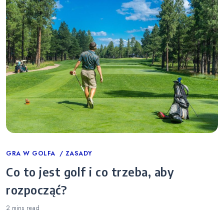
Categories
GRA W GOLFA
ZASADY
Co to jest golf i co trzeba, aby
rozpocząć?
2 mins
read