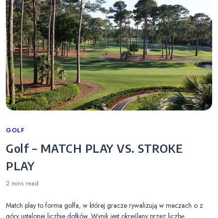
Categories
GOLF
Golf – MATCH PLAY VS. STROKE
PLAY
2 mins
read
Match play to forma golfa, w której gracze rywalizują w meczach o z
góry ustalonej liczbie dołków. Wynik jest określany przez liczbę