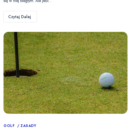
się w niej biegłym. Ale jeśli…
Czytaj Dalej
Categories
GOLF
ZASADY