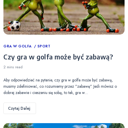
Categories
GRA W GOLFA
SPORT
Czy gra w golfa może być zabawą?
2 mins
read
Aby odpowiedzieć na pytanie, czy gra w golfa może być zabawą,
musimy zdefiniować, co rozumiemy przez "zabawę". Jeśli mówisz o
dobrej zabawie i cieszeniu się sobą, to tak, gra w…
Czytaj Dalej