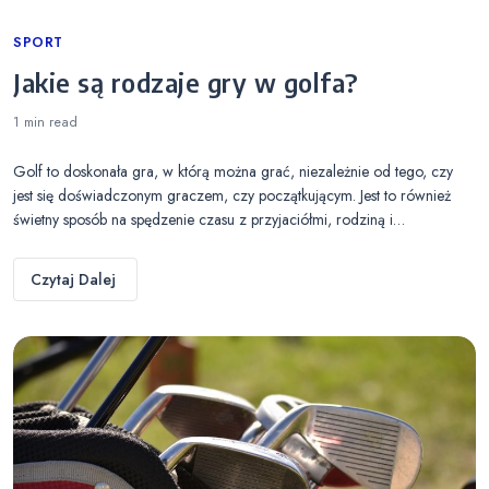
Categories
SPORT
Jakie są rodzaje gry w golfa?
1 min
read
Golf to doskonała gra, w którą można grać, niezależnie od tego, czy
jest się doświadczonym graczem, czy początkującym. Jest to również
świetny sposób na spędzenie czasu z przyjaciółmi, rodziną i…
Czytaj Dalej