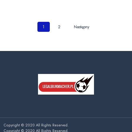
Nawigacja
1
2
Następny
po
wpisach
Copyright © 2020 All Rights Reserved.
Copyright © 2020 All Rights Reserved.