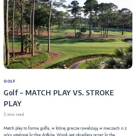
Categories
GOLF
Golf – MATCH PLAY VS. STROKE
PLAY
2 mins
read
Match play to forma golfa, w której gracze rywalizują w meczach o z
góry ustalonej liczbie dołków. Wynik jest określany przez liczbę