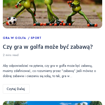
Categories
GRA W GOLFA
SPORT
Czy gra w golfa może być zabawą?
2 mins
read
Aby odpowiedzieć na pytanie, czy gra w golfa może być zabawą,
musimy zdefiniować, co rozumiemy przez "zabawę". Jeśli mówisz o
dobrej zabawie i cieszeniu się sobą, to tak, gra w…
Czytaj Dalej