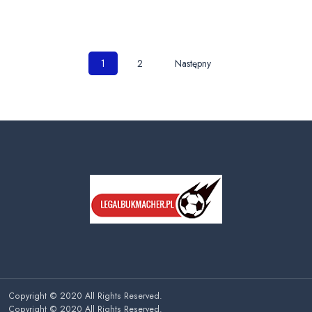
Nawigacja
1
2
Następny
po
wpisach
Copyright © 2020 All Rights Reserved.
Copyright © 2020 All Rights Reserved.