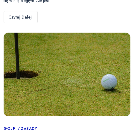
się w niej biegłym. Ale jeśli…
Czytaj Dalej
Categories
GOLF
ZASADY