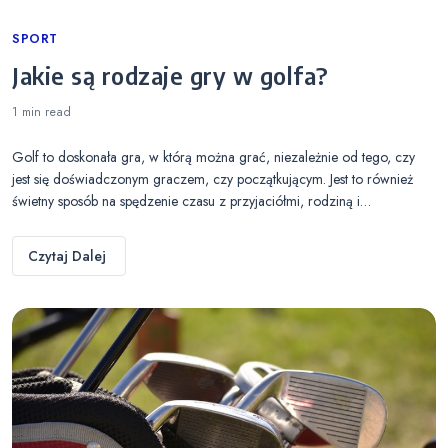
Categories
SPORT
Jakie są rodzaje gry w golfa?
1 min
read
Golf to doskonała gra, w którą można grać, niezależnie od tego, czy
jest się doświadczonym graczem, czy początkującym. Jest to również
świetny sposób na spędzenie czasu z przyjaciółmi, rodziną i…
Czytaj Dalej