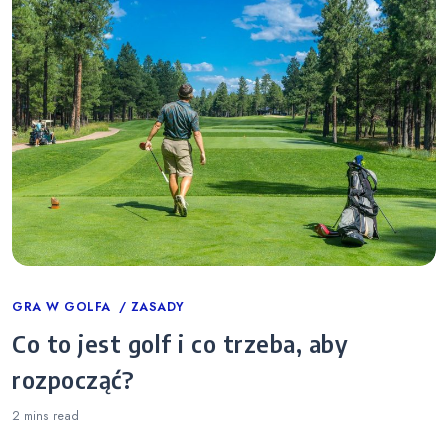
Categories
GRA W GOLFA
ZASADY
Co to jest golf i co trzeba, aby
rozpocząć?
2 mins
read