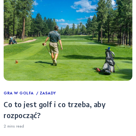
Categories
GRA W GOLFA
ZASADY
Co to jest golf i co trzeba, aby
rozpocząć?
2 mins
read