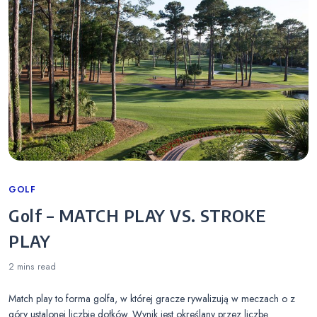
Categories
GOLF
Golf – MATCH PLAY VS. STROKE
PLAY
2 mins
read
Match play to forma golfa, w której gracze rywalizują w meczach o z
góry ustalonej liczbie dołków. Wynik jest określany przez liczbę