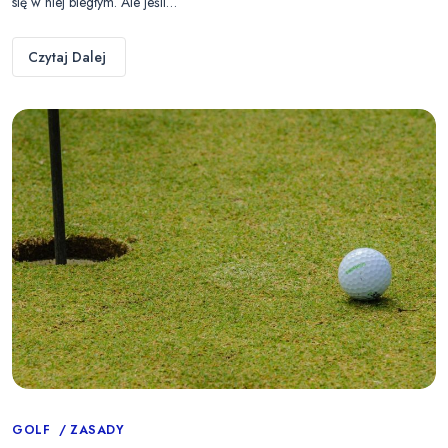
się w niej biegłym. Ale jeśli…
Czytaj Dalej
Categories
GOLF
ZASADY