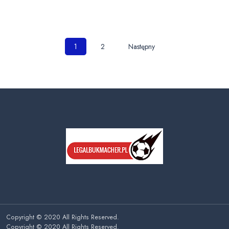
Nawigacja
1
2
Następny
po
wpisach
Copyright © 2020 All Rights Reserved.
Copyright © 2020 All Rights Reserved.