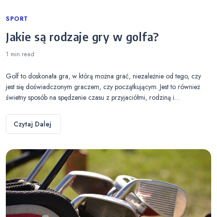
Categories
SPORT
Jakie są rodzaje gry w golfa?
1 min
read
Golf to doskonała gra, w którą można grać, niezależnie od tego, czy
jest się doświadczonym graczem, czy początkującym. Jest to również
świetny sposób na spędzenie czasu z przyjaciółmi, rodziną i…
Czytaj Dalej