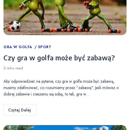
Categories
GRA W GOLFA
SPORT
Czy gra w golfa może być zabawą?
2 mins
read
Aby odpowiedzieć na pytanie, czy gra w golfa może być zabawą,
musimy zdefiniować, co rozumiemy przez "zabawę". Jeśli mówisz o
dobrej zabawie i cieszeniu się sobą, to tak, gra w…
Czytaj Dalej