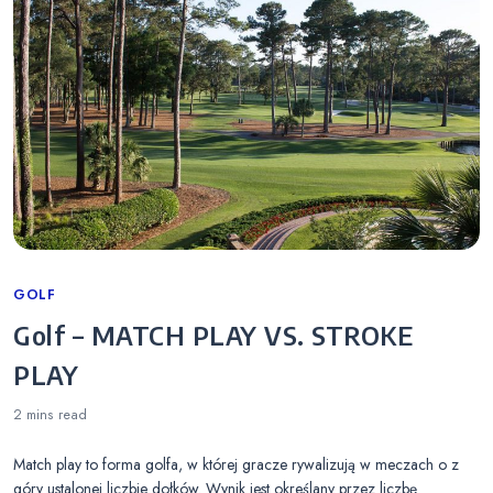
Categories
GOLF
Golf – MATCH PLAY VS. STROKE
PLAY
2 mins
read
Match play to forma golfa, w której gracze rywalizują w meczach o z
góry ustalonej liczbie dołków. Wynik jest określany przez liczbę