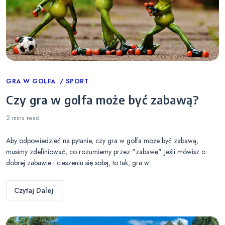
Categories
GRA W GOLFA
SPORT
Czy gra w golfa może być zabawą?
2 mins
read
Aby odpowiedzieć na pytanie, czy gra w golfa może być zabawą,
musimy zdefiniować, co rozumiemy przez "zabawę". Jeśli mówisz o
dobrej zabawie i cieszeniu się sobą, to tak, gra w…
Czytaj Dalej