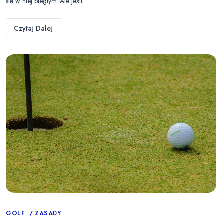
się w niej biegłym. Ale jeśli…
Czytaj Dalej
Categories
GOLF
ZASADY