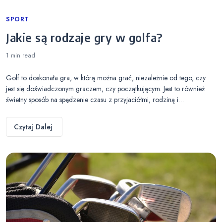
Categories
SPORT
Jakie są rodzaje gry w golfa?
1 min
read
Golf to doskonała gra, w którą można grać, niezależnie od tego, czy
jest się doświadczonym graczem, czy początkującym. Jest to również
świetny sposób na spędzenie czasu z przyjaciółmi, rodziną i…
Czytaj Dalej