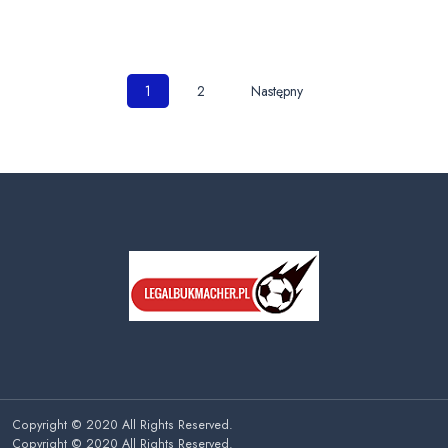
Nawigacja
1
2
Następny
po
wpisach
Copyright © 2020 All Rights Reserved.
Copyright © 2020 All Rights Reserved.