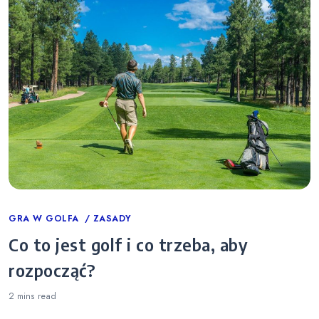
Categories
GRA W GOLFA
ZASADY
Co to jest golf i co trzeba, aby
rozpocząć?
2 mins
read