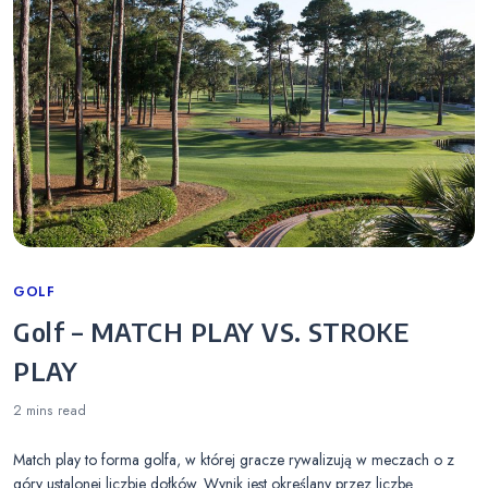
Categories
GOLF
Golf – MATCH PLAY VS. STROKE
PLAY
2 mins
read
Match play to forma golfa, w której gracze rywalizują w meczach o z
góry ustalonej liczbie dołków. Wynik jest określany przez liczbę