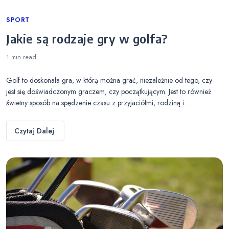
Categories
SPORT
Jakie są rodzaje gry w golfa?
1 min
read
Golf to doskonała gra, w którą można grać, niezależnie od tego, czy
jest się doświadczonym graczem, czy początkującym. Jest to również
świetny sposób na spędzenie czasu z przyjaciółmi, rodziną i…
Czytaj Dalej