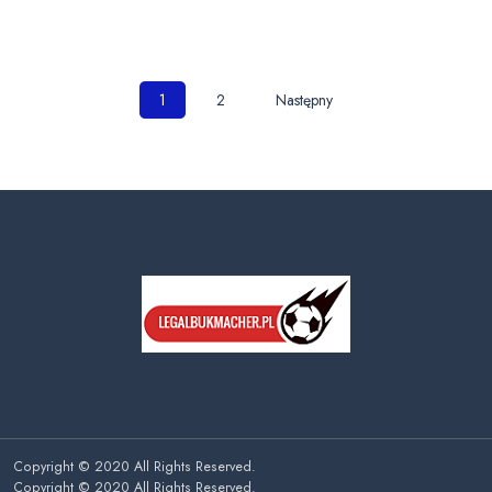
Nawigacja
1
2
Następny
po
wpisach
Copyright © 2020 All Rights Reserved.
Copyright © 2020 All Rights Reserved.