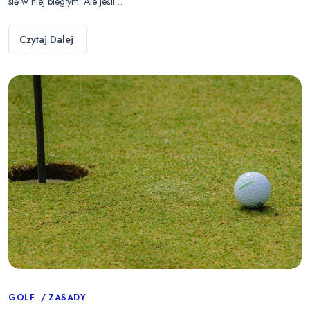
się w niej biegłym. Ale jeśli…
Czytaj Dalej
Categories
GOLF
ZASADY