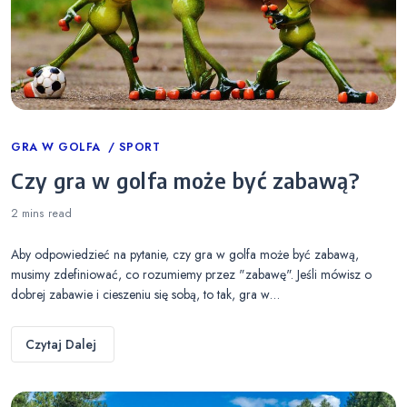
Categories
GRA W GOLFA
SPORT
Czy gra w golfa może być zabawą?
2 mins
read
Aby odpowiedzieć na pytanie, czy gra w golfa może być zabawą,
musimy zdefiniować, co rozumiemy przez "zabawę". Jeśli mówisz o
dobrej zabawie i cieszeniu się sobą, to tak, gra w…
Czytaj Dalej