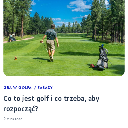
Categories
GRA W GOLFA
ZASADY
Co to jest golf i co trzeba, aby
rozpocząć?
2 mins
read