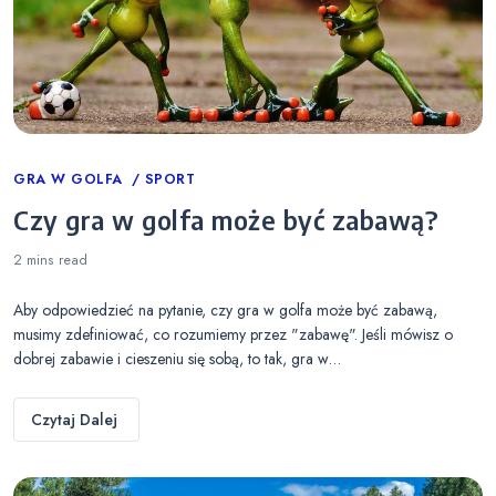
Categories
GRA W GOLFA
SPORT
Czy gra w golfa może być zabawą?
2 mins
read
Aby odpowiedzieć na pytanie, czy gra w golfa może być zabawą,
musimy zdefiniować, co rozumiemy przez "zabawę". Jeśli mówisz o
dobrej zabawie i cieszeniu się sobą, to tak, gra w…
Czytaj Dalej