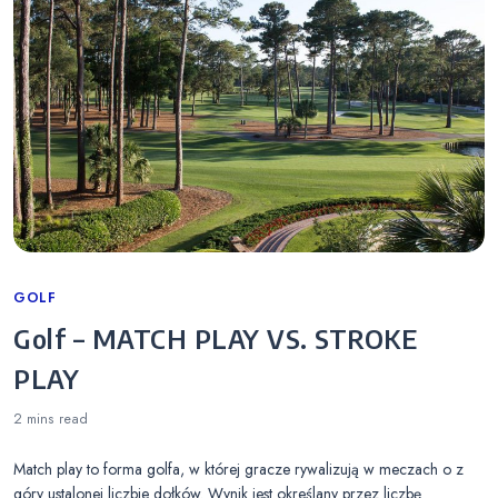
Categories
GOLF
Golf – MATCH PLAY VS. STROKE
PLAY
2 mins
read
Match play to forma golfa, w której gracze rywalizują w meczach o z
góry ustalonej liczbie dołków. Wynik jest określany przez liczbę