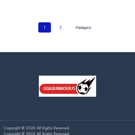
Nawigacja
1
2
Następny
po
wpisach
Copyright © 2020 All Rights Reserved.
Copyright © 2020 All Rights Reserved.