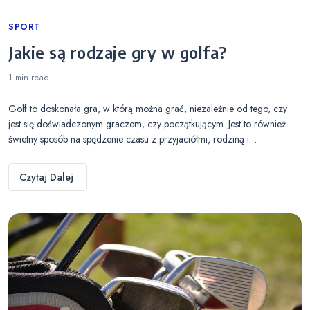
Categories
SPORT
Jakie są rodzaje gry w golfa?
1 min
read
Golf to doskonała gra, w którą można grać, niezależnie od tego, czy
jest się doświadczonym graczem, czy początkującym. Jest to również
świetny sposób na spędzenie czasu z przyjaciółmi, rodziną i…
Czytaj Dalej