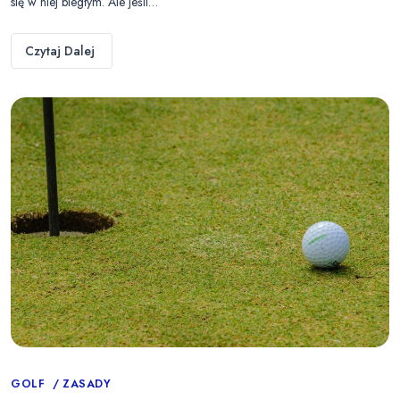
się w niej biegłym. Ale jeśli…
Czytaj Dalej
Categories
GOLF
ZASADY