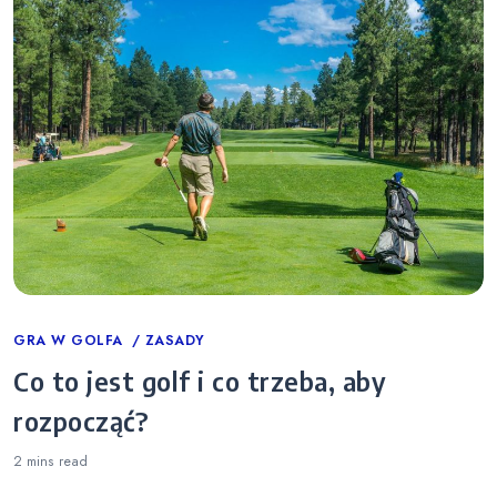
Categories
GRA W GOLFA
ZASADY
Co to jest golf i co trzeba, aby
rozpocząć?
2 mins
read