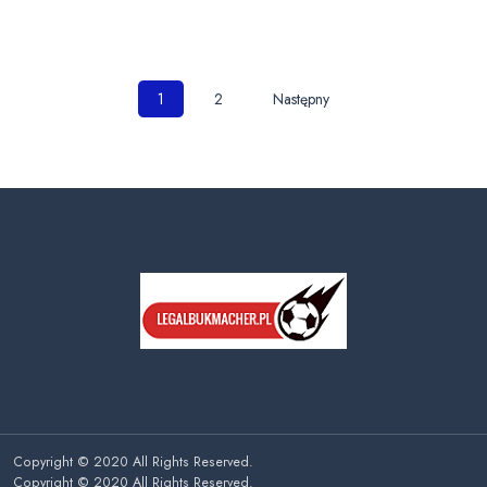
Nawigacja
1
2
Następny
po
wpisach
Copyright © 2020 All Rights Reserved.
Copyright © 2020 All Rights Reserved.