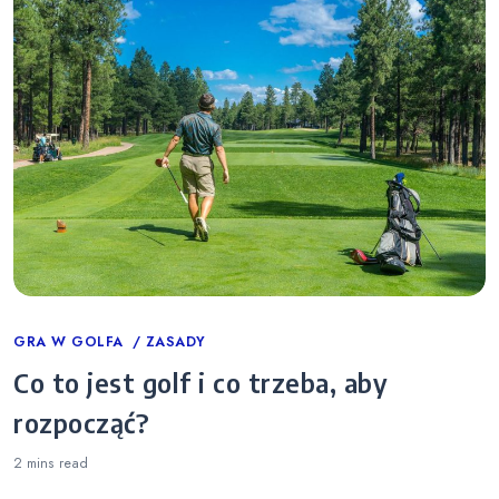
Categories
GRA W GOLFA
ZASADY
Co to jest golf i co trzeba, aby
rozpocząć?
2 mins
read