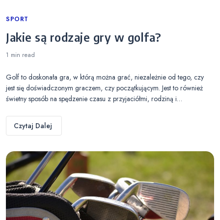
Categories
SPORT
Jakie są rodzaje gry w golfa?
1 min
read
Golf to doskonała gra, w którą można grać, niezależnie od tego, czy
jest się doświadczonym graczem, czy początkującym. Jest to również
świetny sposób na spędzenie czasu z przyjaciółmi, rodziną i…
Czytaj Dalej