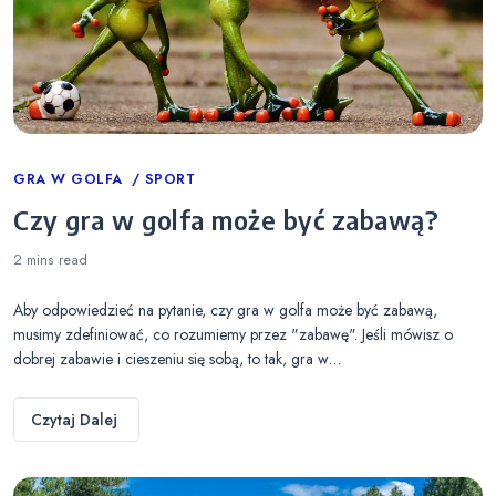
Categories
GRA W GOLFA
SPORT
Czy gra w golfa może być zabawą?
2 mins
read
Aby odpowiedzieć na pytanie, czy gra w golfa może być zabawą,
musimy zdefiniować, co rozumiemy przez "zabawę". Jeśli mówisz o
dobrej zabawie i cieszeniu się sobą, to tak, gra w…
Czytaj Dalej