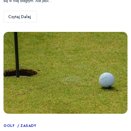
się w niej biegłym. Ale jeśli…
Czytaj Dalej
Categories
GOLF
ZASADY