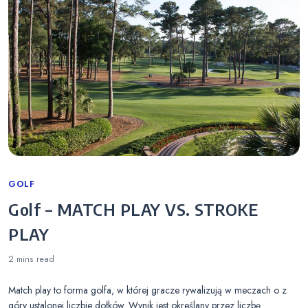
Categories
GOLF
Golf – MATCH PLAY VS. STROKE
PLAY
2 mins
read
Match play to forma golfa, w której gracze rywalizują w meczach o z
góry ustalonej liczbie dołków. Wynik jest określany przez liczbę