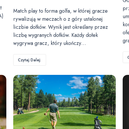
Go
t
pr
Match play to forma golfa, w której gracze
A)
um
rywalizują w meczach o z góry ustalonej
ko
liczbie dołków. Wynik jest określany przez
of
liczbę wygranych dołków. Każdy dołek
gr
wygrywa gracz, który ukończy…
Czytaj Dalej