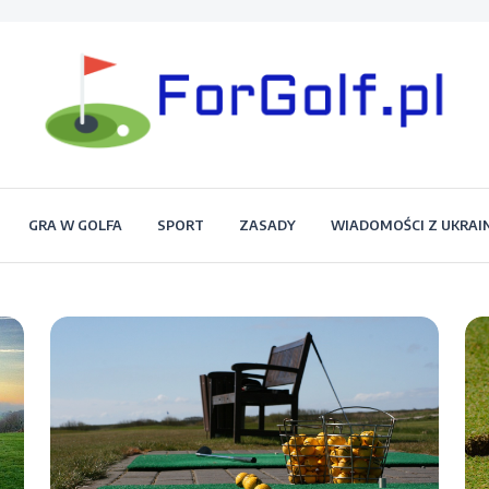
Portal dla każdego miłośnika golfa
Forgolf.pl
GRA W GOLFA
SPORT
ZASADY
WIADOMOŚCI Z UKRAI