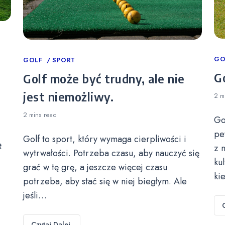
Ca
GO
Categories
GOLF
SPORT
Go
Golf może być trudny, ale nie
jest niemożliwy.
2 m
2 mins
read
Go
pe
Golf to sport, który wymaga cierpliwości i
ę
z 
wytrwałości. Potrzeba czasu, aby nauczyć się
ku
grać w tę grę, a jeszcze więcej czasu
ki
potrzeba, aby stać się w niej biegłym. Ale
jeśli…
Czytaj Dalej