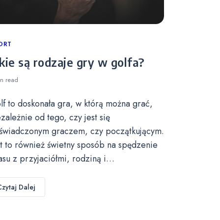
tegories
ORT
kie są rodzaje gry w golfa?
in
read
lf to doskonała gra, w którą można grać,
ezależnie od tego, czy jest się
świadczonym graczem, czy początkującym.
st to również świetny sposób na spędzenie
asu z przyjaciółmi, rodziną i…
Czytaj Dalej