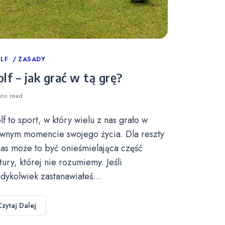
tegories
LF
ZASADY
lf – jak grać w tą grę?
ins
read
lf to sport, w który wielu z nas grało w
wnym momencie swojego życia. Dla reszty
nas może to być onieśmielająca część
ltury, której nie rozumiemy. Jeśli
edykolwiek zastanawiałeś…
Czytaj Dalej