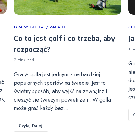
Categories
GRA W GOLFA
ZASADY
Ca
SP
Co to jest golf i co trzeba, aby
Ja
rozpocząć?
1 m
2 mins
read
Go
ni
Gra w golfa jest jednym z najbardziej
do
ać,
popularnych sportów na świecie. Jest to
Je
z
świetny sposób, aby wyjść na zewnątrz i
cz
ak,
cieszyć się świeżym powietrzem. W golfa
może grać każdy bez…
Czytaj Dalej