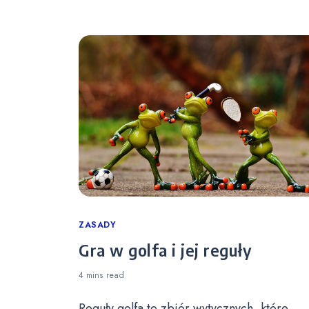
Categories
ZASADY
Gra w golfa i jej reguły
4 mins
read
Reguły golfa to zbiór wytycznych, które