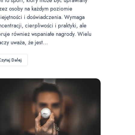
lf to sport, który może być uprawiany
zez osoby na każdym poziomie
iejętności i doświadczenia. Wymaga
ncentracji, cierpliwości i praktyki, ale
eruje również wspaniałe nagrody. Wielu
aczy uważa, że jest…
Czytaj Dalej