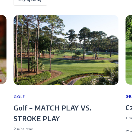
Ca
GR
Categories
GOLF
C
Golf – MATCH PLAY VS.
STROKE PLAY
1 m
2 mins
read