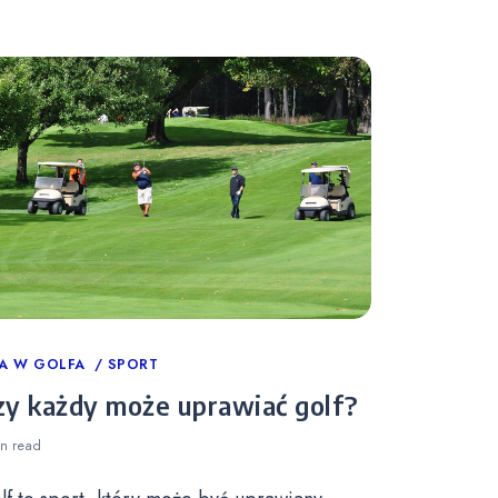
tegories
A W GOLFA
SPORT
zy każdy może uprawiać golf?
in
read