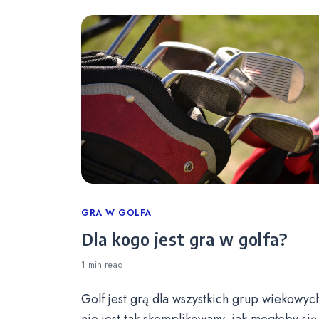
Categories
GRA W GOLFA
Dla kogo jest gra w golfa?
1 min
read
Golf jest grą dla wszystkich grup wiekowych
nie jest tak skomplikowany, jak mogłoby się