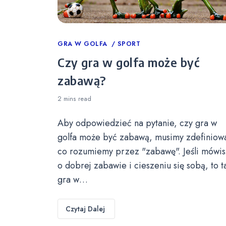
Categories
GRA W GOLFA
SPORT
Czy gra w golfa może być
zabawą?
2 mins
read
Aby odpowiedzieć na pytanie, czy gra w
golfa może być zabawą, musimy zdefiniow
co rozumiemy przez "zabawę". Jeśli mówis
o dobrej zabawie i cieszeniu się sobą, to t
gra w…
Czytaj Dalej