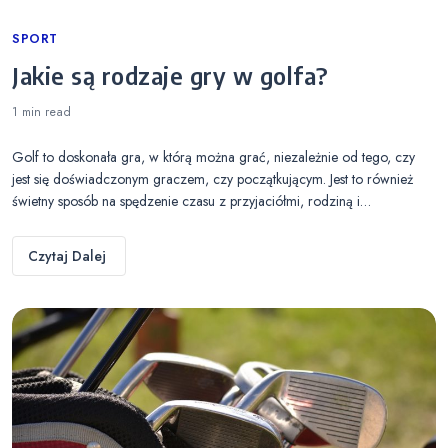
Categories
SPORT
Jakie są rodzaje gry w golfa?
1 min
read
Golf to doskonała gra, w którą można grać, niezależnie od tego, czy
jest się doświadczonym graczem, czy początkującym. Jest to również
świetny sposób na spędzenie czasu z przyjaciółmi, rodziną i…
Czytaj Dalej