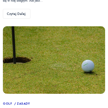
się w niej biegłym. Ale jeśli…
Czytaj Dalej
Categories
GOLF
ZASADY