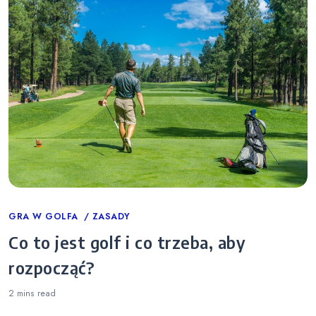
Categories
GRA W GOLFA
ZASADY
Co to jest golf i co trzeba, aby
rozpocząć?
2 mins
read