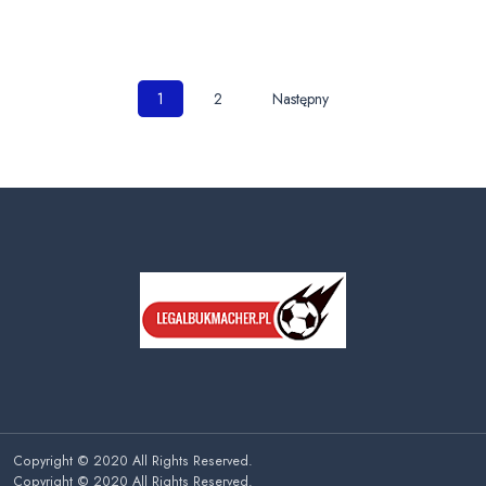
Nawigacja
1
2
Następny
po
wpisach
Copyright © 2020 All Rights Reserved.
Copyright © 2020 All Rights Reserved.