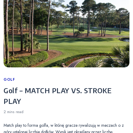
Categories
GOLF
Golf – MATCH PLAY VS. STROKE
PLAY
2 mins
read
Match play to forma golfa, w której gracze rywalizują w meczach o z
góry ustalonej liczbie dołków. Wynik jest określany przez liczbę