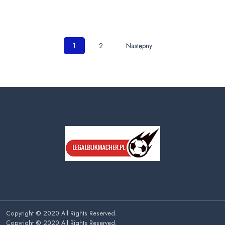
Nawigacja
1
2
Następny
po
wpisach
Copyright © 2020 All Rights Reserved.
Copyright © 2020 All Rights Reserved.