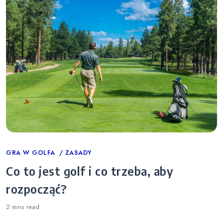
Categories
GRA W GOLFA
ZASADY
Co to jest golf i co trzeba, aby
rozpocząć?
2 mins
read