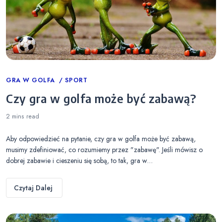
Categories
GRA W GOLFA
SPORT
Czy gra w golfa może być zabawą?
2 mins
read
Aby odpowiedzieć na pytanie, czy gra w golfa może być zabawą,
musimy zdefiniować, co rozumiemy przez "zabawę". Jeśli mówisz o
dobrej zabawie i cieszeniu się sobą, to tak, gra w…
Czytaj Dalej