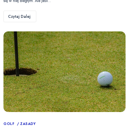
się w niej biegłym. Ale jeśli…
Czytaj Dalej
Categories
GOLF
ZASADY