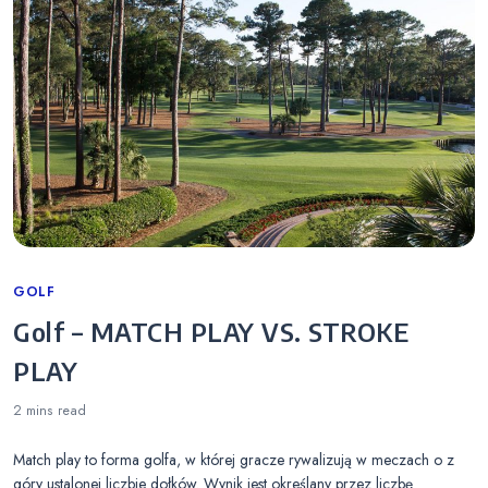
Categories
GOLF
Golf – MATCH PLAY VS. STROKE
PLAY
2 mins
read
Match play to forma golfa, w której gracze rywalizują w meczach o z
góry ustalonej liczbie dołków. Wynik jest określany przez liczbę