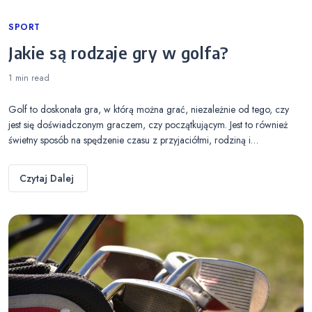
Categories
SPORT
Jakie są rodzaje gry w golfa?
1 min
read
Golf to doskonała gra, w którą można grać, niezależnie od tego, czy
jest się doświadczonym graczem, czy początkującym. Jest to również
świetny sposób na spędzenie czasu z przyjaciółmi, rodziną i…
Czytaj Dalej