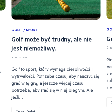
Ca
GO
Categories
GOLF
SPORT
Go
Golf może być trudny, ale nie
jest niemożliwy.
2 m
2 mins
read
Go
pe
Golf to sport, który wymaga cierpliwości i
ę
z 
wytrwałości. Potrzeba czasu, aby nauczyć się
ku
grać w tę grę, a jeszcze więcej czasu
ki
potrzeba, aby stać się w niej biegłym. Ale
jeśli…
Czytaj Dalej