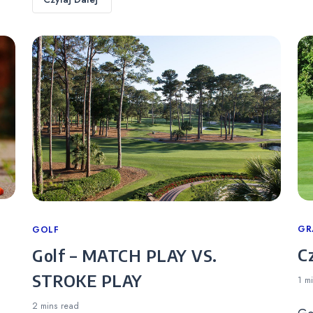
Ca
GR
Categories
GOLF
C
Golf – MATCH PLAY VS.
STROKE PLAY
1 m
2 mins
read