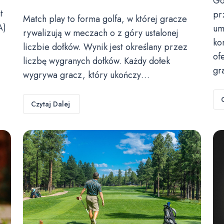
Go
t
pr
Match play to forma golfa, w której gracze
A)
um
rywalizują w meczach o z góry ustalonej
ko
liczbie dołków. Wynik jest określany przez
of
liczbę wygranych dołków. Każdy dołek
gr
wygrywa gracz, który ukończy…
Czytaj Dalej