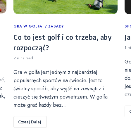
Categories
GRA W GOLFA
ZASADY
Ca
SP
Co to jest golf i co trzeba, aby
Ja
rozpocząć?
1 m
2 mins
read
Go
ni
Gra w golfa jest jednym z najbardziej
do
ać,
popularnych sportów na świecie. Jest to
Je
z
świetny sposób, aby wyjść na zewnątrz i
cz
ak,
cieszyć się świeżym powietrzem. W golfa
może grać każdy bez…
Czytaj Dalej