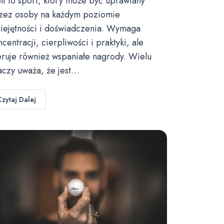
lf to sport, który może być uprawiany
zez osoby na każdym poziomie
iejętności i doświadczenia. Wymaga
ncentracji, cierpliwości i praktyki, ale
eruje również wspaniałe nagrody. Wielu
aczy uważa, że jest…
Czytaj Dalej