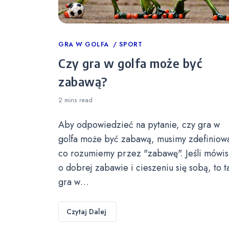
Categories
GRA W GOLFA
SPORT
Czy gra w golfa może być
zabawą?
2 mins
read
Aby odpowiedzieć na pytanie, czy gra w
golfa może być zabawą, musimy zdefiniow
co rozumiemy przez "zabawę". Jeśli mówis
o dobrej zabawie i cieszeniu się sobą, to t
gra w…
Czytaj Dalej