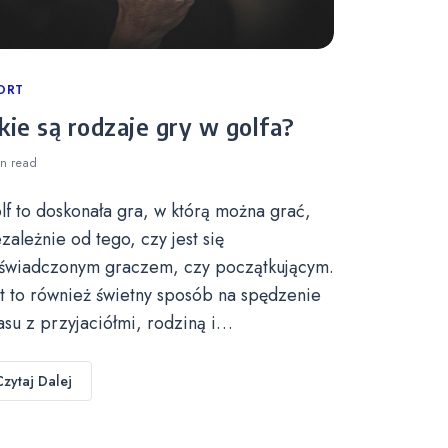
tegories
ORT
kie są rodzaje gry w golfa?
in
read
lf to doskonała gra, w którą można grać,
ezależnie od tego, czy jest się
świadczonym graczem, czy początkującym.
st to również świetny sposób na spędzenie
asu z przyjaciółmi, rodziną i…
Czytaj Dalej