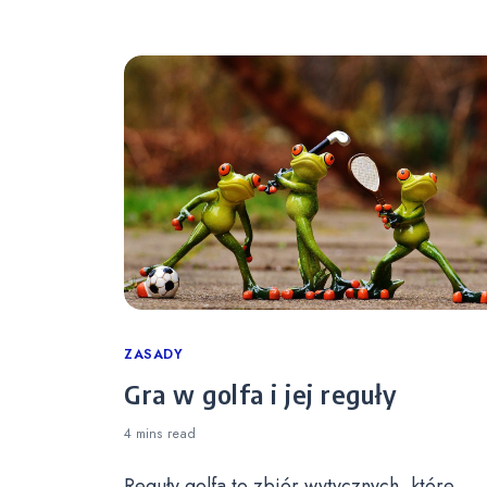
Categories
ZASADY
Gra w golfa i jej reguły
4 mins
read
Reguły golfa to zbiór wytycznych, które