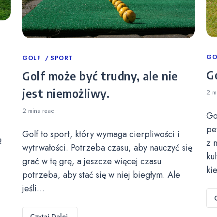
Ca
GO
Categories
GOLF
SPORT
Go
Golf może być trudny, ale nie
jest niemożliwy.
2 m
2 mins
read
Go
pe
Golf to sport, który wymaga cierpliwości i
ę
z 
wytrwałości. Potrzeba czasu, aby nauczyć się
ku
grać w tę grę, a jeszcze więcej czasu
ki
potrzeba, aby stać się w niej biegłym. Ale
jeśli…
Czytaj Dalej