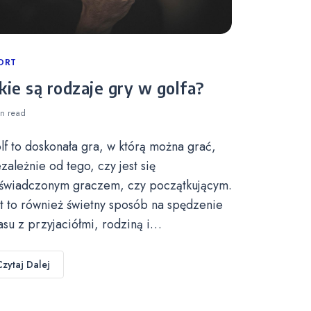
tegories
ORT
kie są rodzaje gry w golfa?
in
read
lf to doskonała gra, w którą można grać,
ezależnie od tego, czy jest się
świadczonym graczem, czy początkującym.
st to również świetny sposób na spędzenie
asu z przyjaciółmi, rodziną i…
Czytaj Dalej