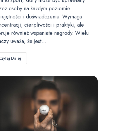
lf to sport, który może być uprawiany
zez osoby na każdym poziomie
iejętności i doświadczenia. Wymaga
ncentracji, cierpliwości i praktyki, ale
eruje również wspaniałe nagrody. Wielu
aczy uważa, że jest…
Czytaj Dalej