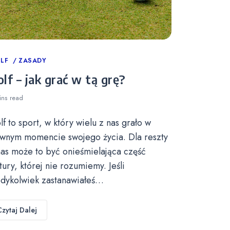
tegories
LF
ZASADY
lf – jak grać w tą grę?
ins
read
lf to sport, w który wielu z nas grało w
wnym momencie swojego życia. Dla reszty
nas może to być onieśmielająca część
ltury, której nie rozumiemy. Jeśli
edykolwiek zastanawiałeś…
Czytaj Dalej