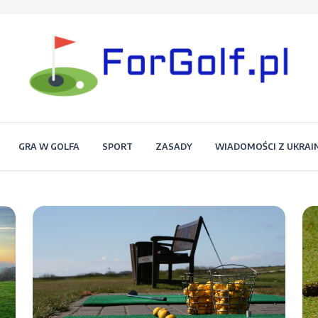
Portal dla każdego miłośnika golfa
Forgolf.pl
GRA W GOLFA
SPORT
ZASADY
WIADOMOŚCI Z UKRAI