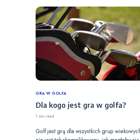
Categories
GRA W GOLFA
Dla kogo jest gra w golfa?
1 min
read
Golf jest grą dla wszystkich grup wiekowych
nie jest tak skomplikowany, jak mogłoby się