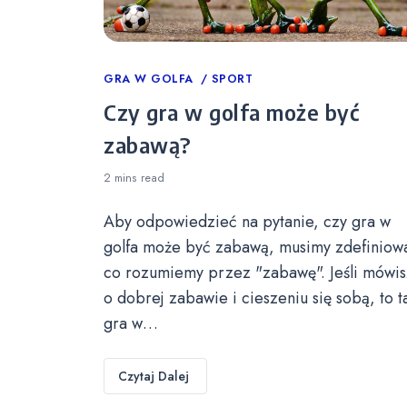
Categories
GRA W GOLFA
SPORT
Czy gra w golfa może być
zabawą?
2 mins
read
Aby odpowiedzieć na pytanie, czy gra w
golfa może być zabawą, musimy zdefiniow
co rozumiemy przez "zabawę". Jeśli mówis
o dobrej zabawie i cieszeniu się sobą, to t
gra w…
Czytaj Dalej