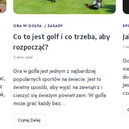
Categories
GRA W GOLFA
ZASADY
Ca
SP
Co to jest golf i co trzeba, aby
Ja
rozpocząć?
1 m
2 mins
read
Go
ni
Gra w golfa jest jednym z najbardziej
do
ać,
popularnych sportów na świecie. Jest to
Je
z
świetny sposób, aby wyjść na zewnątrz i
cz
ak,
cieszyć się świeżym powietrzem. W golfa
może grać każdy bez…
Czytaj Dalej