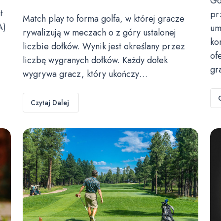
Go
t
pr
Match play to forma golfa, w której gracze
A)
um
rywalizują w meczach o z góry ustalonej
ko
liczbie dołków. Wynik jest określany przez
of
liczbę wygranych dołków. Każdy dołek
gr
wygrywa gracz, który ukończy…
Czytaj Dalej