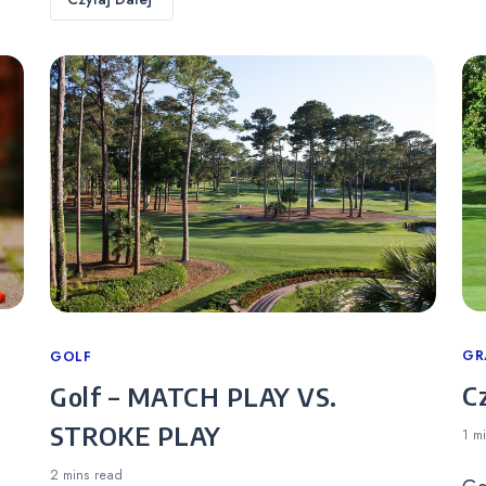
Ca
GR
Categories
GOLF
C
Golf – MATCH PLAY VS.
STROKE PLAY
1 m
2 mins
read