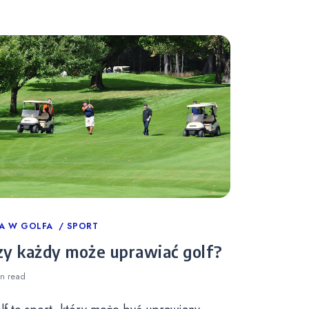
tegories
A W GOLFA
SPORT
zy każdy może uprawiać golf?
in
read