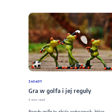
Categories
ZASADY
Gra w golfa i jej reguły
4 mins
read
Reguły golfa to zbiór wytycznych, które