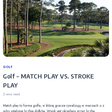
Categories
GOLF
Golf – MATCH PLAY VS. STROKE
PLAY
2 mins
read
Match play to forma golfa, w której gracze rywalizują w meczach o z
góry ustalonej liczbie dołków. Wynik jest określany przez liczbę