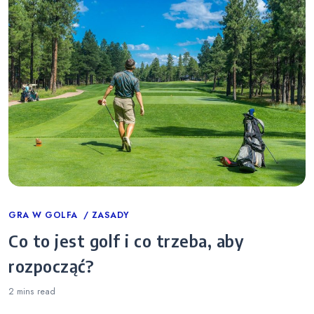
Categories
GRA W GOLFA
ZASADY
Co to jest golf i co trzeba, aby
rozpocząć?
2 mins
read