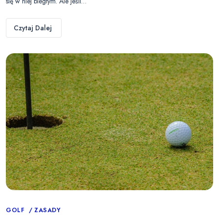
się w niej biegłym. Ale jeśli…
Czytaj Dalej
Categories
GOLF
ZASADY