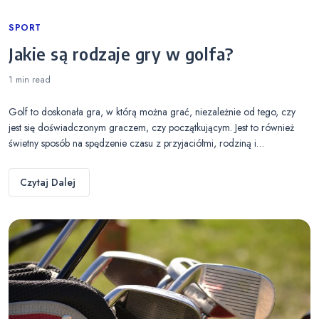
Categories
SPORT
Jakie są rodzaje gry w golfa?
1 min
read
Golf to doskonała gra, w którą można grać, niezależnie od tego, czy
jest się doświadczonym graczem, czy początkującym. Jest to również
świetny sposób na spędzenie czasu z przyjaciółmi, rodziną i…
Czytaj Dalej