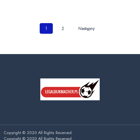
Nawigacja
1
2
Następny
po
wpisach
Copyright © 2020 All Rights Reserved.
Copyright © 2020 All Rights Reserved.