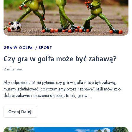
Categories
GRA W GOLFA
SPORT
Czy gra w golfa może być zabawą?
2 mins
read
Aby odpowiedzieć na pytanie, czy gra w golfa może być zabawą,
musimy zdefiniować, co rozumiemy przez "zabawę". Jeśli mówisz o
dobrej zabawie i cieszeniu się sobą, to tak, gra w…
Czytaj Dalej