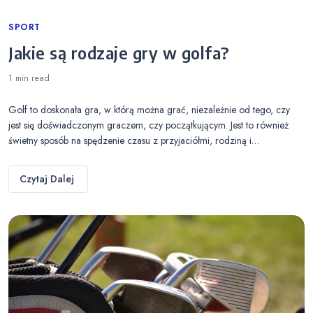
Categories
SPORT
Jakie są rodzaje gry w golfa?
1 min
read
Golf to doskonała gra, w którą można grać, niezależnie od tego, czy
jest się doświadczonym graczem, czy początkującym. Jest to również
świetny sposób na spędzenie czasu z przyjaciółmi, rodziną i…
Czytaj Dalej