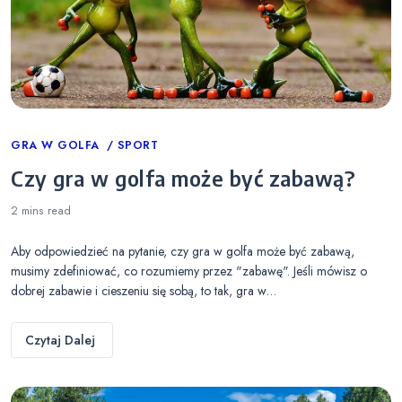
Categories
GRA W GOLFA
SPORT
Czy gra w golfa może być zabawą?
2 mins
read
Aby odpowiedzieć na pytanie, czy gra w golfa może być zabawą,
musimy zdefiniować, co rozumiemy przez "zabawę". Jeśli mówisz o
dobrej zabawie i cieszeniu się sobą, to tak, gra w…
Czytaj Dalej