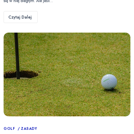
się w niej biegłym. Ale jeśli…
Czytaj Dalej
Categories
GOLF
ZASADY