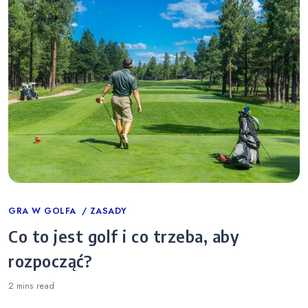
Categories
GRA W GOLFA
ZASADY
Co to jest golf i co trzeba, aby
rozpocząć?
2 mins
read