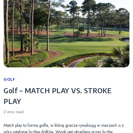
Categories
GOLF
Golf – MATCH PLAY VS. STROKE
PLAY
2 mins
read
Match play to forma golfa, w której gracze rywalizują w meczach o z
góry ustalonej liczbie dołków. Wynik jest określany przez liczbę