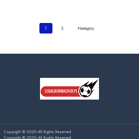
Nawigacja
1
2
Następny
po
wpisach
Copyright © 2020 All Rights Reserved.
Copyright © 2020 All Rights Reserved.