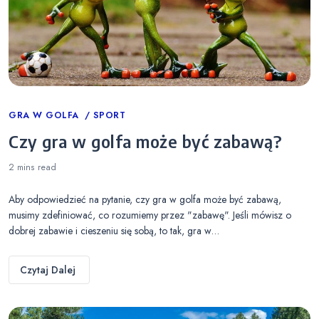
Categories
GRA W GOLFA
SPORT
Czy gra w golfa może być zabawą?
2 mins
read
Aby odpowiedzieć na pytanie, czy gra w golfa może być zabawą,
musimy zdefiniować, co rozumiemy przez "zabawę". Jeśli mówisz o
dobrej zabawie i cieszeniu się sobą, to tak, gra w…
Czytaj Dalej