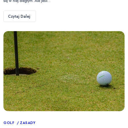
się w niej biegłym. Ale jeśli…
Czytaj Dalej
Categories
GOLF
ZASADY