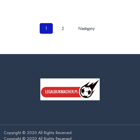
Nawigacja
1
2
Następny
po
wpisach
Copyright © 2020 All Rights Reserved.
Copyright © 2020 All Rights Reserved.