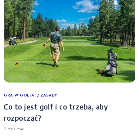
Categories
GRA W GOLFA
ZASADY
Co to jest golf i co trzeba, aby
rozpocząć?
2 mins
read