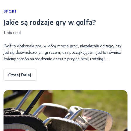
Categories
SPORT
Jakie są rodzaje gry w golfa?
1 min
read
Golf to doskonała gra, w którą można grać, niezależnie od tego, czy
jest się doświadczonym graczem, czy początkującym. Jest to również
świetny sposób na spędzenie czasu z przyjaciółmi, rodziną i…
Czytaj Dalej