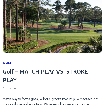
Categories
GOLF
Golf – MATCH PLAY VS. STROKE
PLAY
2 mins
read
Match play to forma golfa, w której gracze rywalizują w meczach o z
góry ustalonej liczbie dołków. Wynik jest określany przez liczbę