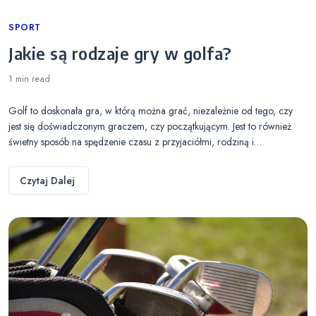
Categories
SPORT
Jakie są rodzaje gry w golfa?
1 min
read
Golf to doskonała gra, w którą można grać, niezależnie od tego, czy
jest się doświadczonym graczem, czy początkującym. Jest to również
świetny sposób na spędzenie czasu z przyjaciółmi, rodziną i…
Czytaj Dalej