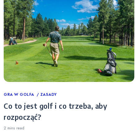
Categories
GRA W GOLFA
ZASADY
Co to jest golf i co trzeba, aby
rozpocząć?
2 mins
read