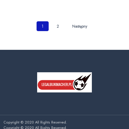
Nawigacja
1
2
Następny
po
wpisach
Copyright © 2020 All Rights Reserved.
Copyright © 2020 All Rights Reserved.