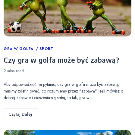
Categories
GRA W GOLFA
SPORT
Czy gra w golfa może być zabawą?
2 mins
read
Aby odpowiedzieć na pytanie, czy gra w golfa może być zabawą,
musimy zdefiniować, co rozumiemy przez "zabawę". Jeśli mówisz o
dobrej zabawie i cieszeniu się sobą, to tak, gra w…
Czytaj Dalej