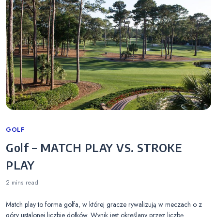
Categories
GOLF
Golf – MATCH PLAY VS. STROKE
PLAY
2 mins
read
Match play to forma golfa, w której gracze rywalizują w meczach o z
góry ustalonej liczbie dołków. Wynik jest określany przez liczbę