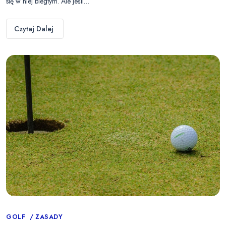
się w niej biegłym. Ale jeśli…
Czytaj Dalej
Categories
GOLF
ZASADY